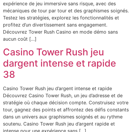
expérience de jeu immersive sans risque, avec des
mécaniques de tour par tour et des graphismes soignés.
Testez les stratégies, explorez les fonctionnalités et
profitez d’un divertissement sans engagement.
Découvrez Tower Rush Casino en mode démo sans
aucun coût […]
Casino Tower Rush jeu
dargent intense et rapide
38
Casino Tower Rush jeu d’argent intense et rapide
Découvrez Casino Tower Rush, un jeu d’adresse et de
stratégie où chaque décision compte. Construisez votre
tour, gagnez des points et affrontez des défis constants
dans un univers aux graphismes soignés et au rythme
soutenu. Casino Tower Rush jeu d’argent rapide et
intense pour une expérience sans […]