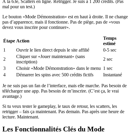
À la 63e, Scatters en ligne. Retrigger. Je suis à 1 200 crédits. (Pas
mal pour un test.)
Le bouton «Mode Démonstration» est en haut à droite. Il ne change
pas d’apparence, mais il fonctionne. Pas de piège, pas de «vous
devez vous inscrire pour continuer».
Temps
Étape
Action
estimé
1
Ouvrir le lien direct depuis le site affilié
0-5 sec
Cliquer sur «Jouer maintenant» (sans
2
2 sec
inscription)
3
Choisir «Mode Démonstration» dans le menu
1 sec
4
Démarrer les spins avec 500 crédits fictifs
Instantané
Je ne suis pas un fan de l’interface, mais elle marche. Pas besoin de
télécharger une app. Pas besoin de m’inscrire. (C’est ça, le vrai
avantage.)
Si tu veux tester le gameplay, le taux de retour, les scatters, les
retrigger – fais ça maintenant. Pas demain. Pas après une heure de
lecture. Maintenant.
Les Fonctionnalités Clés du Mode