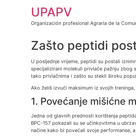
Ir
UPAPV
al
contenido
Organización profesional Agraria de la Comu
Zašto peptidi post
U posljednje vrijeme, peptidi su postali izn
specijalizirani molekuli privlače pažnju zbog s
tako privlačnima i zašto su stekli široku popu
Ako želiš izvući maksimum iz svojih treninga
1. Povećanje mišićne 
Jedna od glavnih prednosti korištenja pepti
BPC-157 pokazali su se učinkovitima u ubrzava
načine kako bi povećali svoje performanse, a 