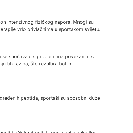
kon intenzivnog fizičkog napora. Mnogi su
terapije vrlo privlačnima u sportskom svijetu.
udi se suočavaju s problemima povezanim s
tih razina, što rezultira boljim
određenih peptida, sportaši su sposobni duže
sti i učinkovitosti. U posljednjih nekoliko