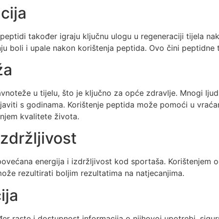
cija
ptidi također igraju ključnu ulogu u regeneraciji tijela na
ju boli i upale nakon korištenja peptida. Ovo čini peptidne 
ža
oteže u tijelu, što je ključno za opće zdravlje. Mnogi lj
viti s godinama. Korištenje peptida može pomoći u vraćanju 
njem kvalitete života.
zdržljivost
povećana energija i izdržljivost kod sportaša. Korištenjem 
 može rezultirati boljim rezultatima na natjecanjima.
ija
 raste i dostupnost informacija o njihovoj upotrebi, sigurno