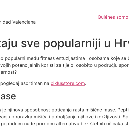
Quiénes somo
nidad Valenciana
aju sve popularniji u Hr
imno popularni među fitness entuzijastima i osobama koje se
vojih potencijalnih koristi za tijelo, osobito u području spo
larnost?
, pogledaj asortiman na
ciklusstore.com
.
mase
da je njihova sposobnost poticanja rasta mišićne mase. Pe
nju oporavka mišića i poboljšanju njihove izdržljivosti. Spo
peptidi im nude prirodnu alternativu bez štetnih učinaka st