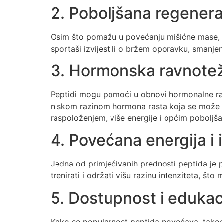
2. Poboljšana regenera
Osim što pomažu u povećanju mišićne mase, pe
sportaši izvijestili o bržem oporavku, smanjen
3. Hormonska ravnote
Peptidi mogu pomoći u obnovi hormonalne ravn
niskom razinom hormona rasta koja se može ja
raspoloženjem, više energije i općim poboljša
4. Povećana energija i i
Jedna od primjećivanih prednosti peptida je 
trenirati i održati višu razinu intenziteta, što
5. Dostupnost i edukac
Kako se popularnost peptida povećava, također