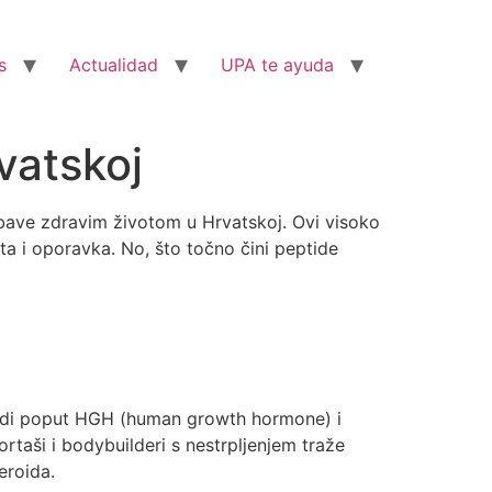
s
Actualidad
UPA te ayuda
vatskoj
 bave zdravim životom u Hrvatskoj. Ovi visoko
rta i oporavka. No, što točno čini peptide
ptidi poput HGH (human growth hormone) i
rtaši i bodybuilderi s nestrpljenjem traže
eroida.