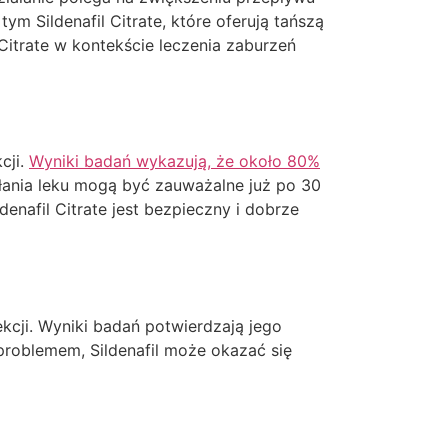
ym Sildenafil Citrate, które oferują tańszą
 Citrate w kontekście leczenia zaburzeń
cji.
Wyniki badań wykazują, że około 80%
ałania leku mogą być zauważalne już po 30
enafil Citrate jest bezpieczny i dobrze
ekcji. Wyniki badań potwierdzają jego
problemem, Sildenafil może okazać się