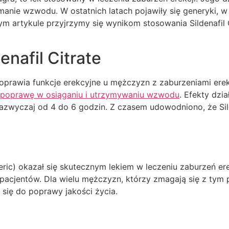
ymanie wzwodu. W ostatnich latach pojawiły się generyki, w t
zym artykule przyjrzymy się wynikom stosowania Sildenafil
enafil Citrate
poprawia funkcje erekcyjne u mężczyzn z zaburzeniami erek
a poprawę w osiąganiu i utrzymywaniu wzwodu
. Efekty dzi
azwyczaj od 4 do 6 godzin. Z czasem udowodniono, że Sild
eric) okazał się skutecznym lekiem w leczeniu zaburzeń er
 pacjentów. Dla wielu mężczyzn, którzy zmagają się z tym 
się do poprawy jakości życia.