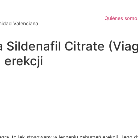
Quiénes somo
nidad Valenciana
Sildenafil Citrate (Via
 erekcji
iagra, to lek stosowany w leczeniu zaburzeń erekcji. Jego 