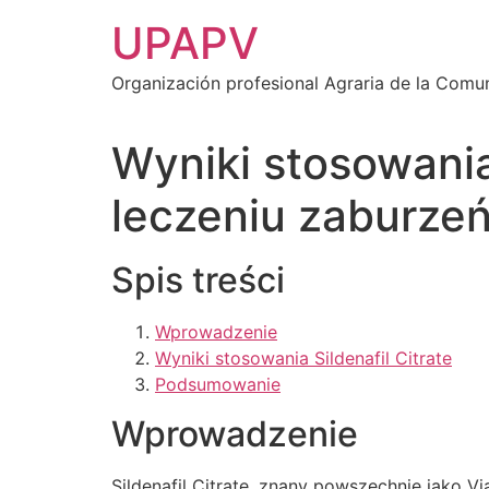
Ir
UPAPV
al
contenido
Organización profesional Agraria de la Comu
Wyniki stosowania 
leczeniu zaburzeń
Spis treści
Wprowadzenie
Wyniki stosowania Sildenafil Citrate
Podsumowanie
Wprowadzenie
Sildenafil Citrate, znany powszechnie jako V