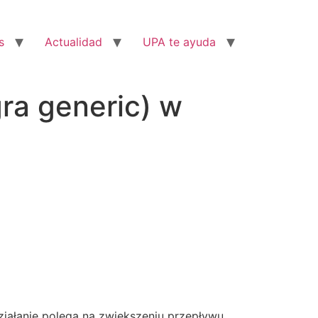
s
Actualidad
UPA te ayuda
gra generic) w
działanie polega na zwiększeniu przepływu