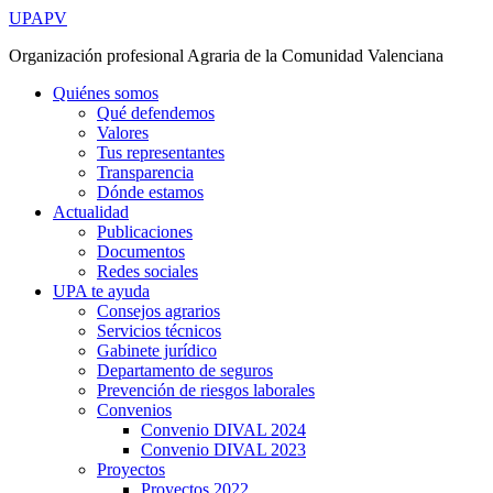
Ir
UPAPV
al
Organización profesional Agraria de la Comunidad Valenciana
contenido
Quiénes somos
Qué defendemos
Valores
Tus representantes
Transparencia
Dónde estamos
Actualidad
Publicaciones
Documentos
Redes sociales
UPA te ayuda
Consejos agrarios
Servicios técnicos
Gabinete jurídico
Departamento de seguros
Prevención de riesgos laborales
Convenios
Convenio DIVAL 2024
Convenio DIVAL 2023
Proyectos
Proyectos 2022