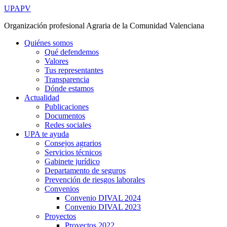
Ir
UPAPV
al
Organización profesional Agraria de la Comunidad Valenciana
contenido
Quiénes somos
Qué defendemos
Valores
Tus representantes
Transparencia
Dónde estamos
Actualidad
Publicaciones
Documentos
Redes sociales
UPA te ayuda
Consejos agrarios
Servicios técnicos
Gabinete jurídico
Departamento de seguros
Prevención de riesgos laborales
Convenios
Convenio DIVAL 2024
Convenio DIVAL 2023
Proyectos
Proyectos 2022