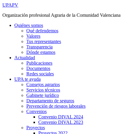
Ir
UPAPV
al
Organización profesional Agraria de la Comunidad Valenciana
contenido
Quiénes somos
Qué defendemos
Valores
Tus representantes
Transparencia
Dónde estamos
Actualidad
Publicaciones
Documentos
Redes sociales
UPA te ayuda
Consejos agrarios
Servicios técnicos
Gabinete jurídico
Departamento de seguros
Prevención de riesgos laborales
Convenios
Convenio DIVAL 2024
Convenio DIVAL 2023
Proyectos
Proyectos 2022