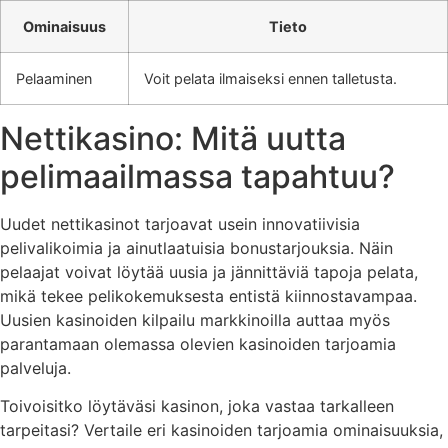
Ominaisuus
Tieto
Pelaaminen
Voit pelata ilmaiseksi ennen talletusta.
Nettikasino: Mitä uutta
pelimaailmassa tapahtuu?
Uudet nettikasinot tarjoavat usein innovatiivisia
pelivalikoimia ja ainutlaatuisia bonustarjouksia. Näin
pelaajat voivat löytää uusia ja jännittäviä tapoja pelata,
mikä tekee pelikokemuksesta entistä kiinnostavampaa.
Uusien kasinoiden kilpailu markkinoilla auttaa myös
parantamaan olemassa olevien kasinoiden tarjoamia
palveluja.
Toivoisitko löytäväsi kasinon, joka vastaa tarkalleen
tarpeitasi? Vertaile eri kasinoiden tarjoamia ominaisuuksia,