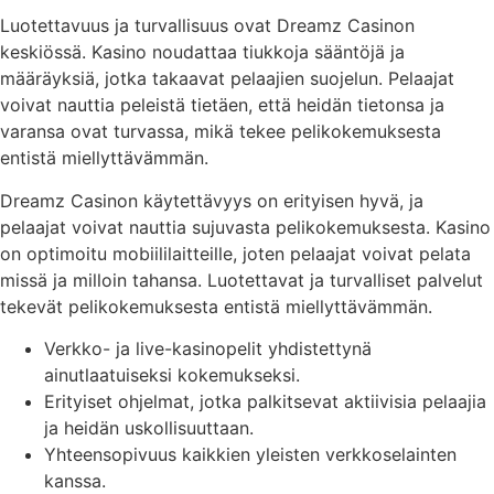
Luotettavuus ja turvallisuus ovat Dreamz Casinon
keskiössä. Kasino noudattaa tiukkoja sääntöjä ja
määräyksiä, jotka takaavat pelaajien suojelun. Pelaajat
voivat nauttia peleistä tietäen, että heidän tietonsa ja
varansa ovat turvassa, mikä tekee pelikokemuksesta
entistä miellyttävämmän.
Dreamz Casinon käytettävyys on erityisen hyvä, ja
pelaajat voivat nauttia sujuvasta pelikokemuksesta. Kasino
on optimoitu mobiililaitteille, joten pelaajat voivat pelata
missä ja milloin tahansa. Luotettavat ja turvalliset palvelut
tekevät pelikokemuksesta entistä miellyttävämmän.
Verkko- ja live-kasinopelit yhdistettynä
ainutlaatuiseksi kokemukseksi.
Erityiset ohjelmat, jotka palkitsevat aktiivisia pelaajia
ja heidän uskollisuuttaan.
Yhteensopivuus kaikkien yleisten verkkoselainten
kanssa.