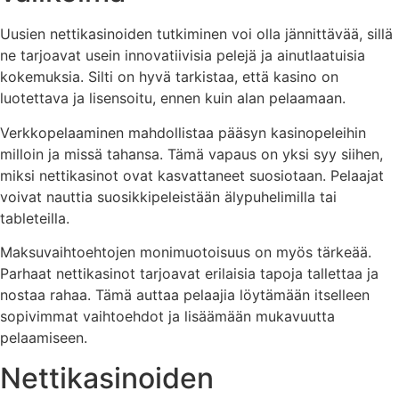
Uusien nettikasinoiden tutkiminen voi olla jännittävää, sillä
ne tarjoavat usein innovatiivisia pelejä ja ainutlaatuisia
kokemuksia. Silti on hyvä tarkistaa, että kasino on
luotettava ja lisensoitu, ennen kuin alan pelaamaan.
Verkkopelaaminen mahdollistaa pääsyn kasinopeleihin
milloin ja missä tahansa. Tämä vapaus on yksi syy siihen,
miksi nettikasinot ovat kasvattaneet suosiotaan. Pelaajat
voivat nauttia suosikkipeleistään älypuhelimilla tai
tableteilla.
Maksuvaihtoehtojen monimuotoisuus on myös tärkeää.
Parhaat nettikasinot tarjoavat erilaisia tapoja tallettaa ja
nostaa rahaa. Tämä auttaa pelaajia löytämään itselleen
sopivimmat vaihtoehdot ja lisäämään mukavuutta
pelaamiseen.
Nettikasinoiden