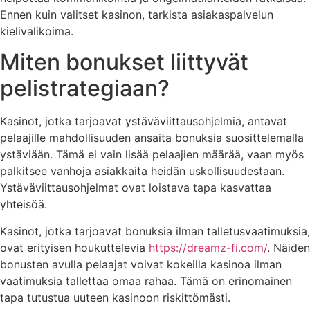
Ennen kuin valitset kasinon, tarkista asiakaspalvelun
kielivalikoima.
Miten bonukset liittyvät
pelistrategiaan?
Kasinot, jotka tarjoavat ystäväviittausohjelmia, antavat
pelaajille mahdollisuuden ansaita bonuksia suosittelemalla
ystäviään. Tämä ei vain lisää pelaajien määrää, vaan myös
palkitsee vanhoja asiakkaita heidän uskollisuudestaan.
Ystäväviittausohjelmat ovat loistava tapa kasvattaa
yhteisöä.
Kasinot, jotka tarjoavat bonuksia ilman talletusvaatimuksia,
ovat erityisen houkuttelevia
https://dreamz-fi.com/
. Näiden
bonusten avulla pelaajat voivat kokeilla kasinoa ilman
vaatimuksia tallettaa omaa rahaa. Tämä on erinomainen
tapa tutustua uuteen kasinoon riskittömästi.