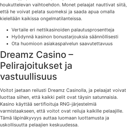
houkuttelevan vaihtoehdon. Monet pelaajat nauttivat siitä,
että he voivat pelata suomeksi ja saada apua omalla
kielellään kaikissa ongelmatilanteissa.
Vertaile eri nettikasinoiden palautusprosentteja
Hyödynnä kasinon bonustarjouksia säännöllisesti
Ota huomioon asiakaspalvelun saavutettavuus
Dreamz Casino –
Pelirajoitukset ja
vastuullisuus
Voitot jaetaan reilusti Dreamz Casinolla, ja pelaajat voivat
luottaa siihen, että kaikki pelit ovat täysin satunnaisia.
Kasino käyttää sertifioituja RNG-järjestelmiä
varmistaakseen, että voitot ovat reiluja kaikille pelaajille.
Tämä läpinäkyvyys auttaa luomaan luottamusta ja
uskollisuutta pelaajien keskuudessa.