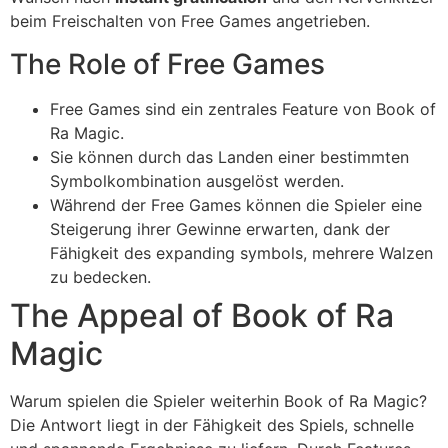
beim Freischalten von Free Games angetrieben.
The Role of Free Games
Free Games sind ein zentrales Feature von Book of
Ra Magic.
Sie können durch das Landen einer bestimmten
Symbolkombination ausgelöst werden.
Während der Free Games können die Spieler eine
Steigerung ihrer Gewinne erwarten, dank der
Fähigkeit des expanding symbols, mehrere Walzen
zu bedecken.
The Appeal of Book of Ra
Magic
Warum spielen die Spieler weiterhin Book of Ra Magic?
Die Antwort liegt in der Fähigkeit des Spiels, schnelle