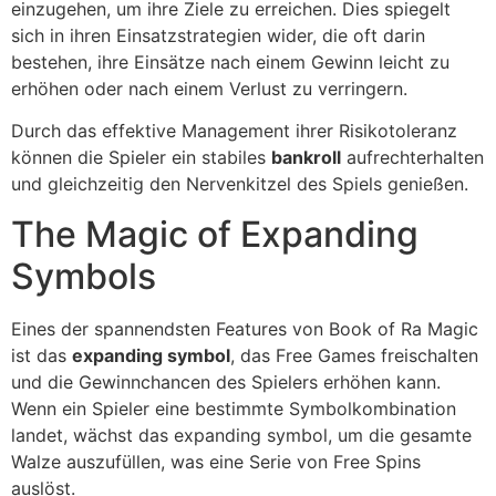
einzugehen, um ihre Ziele zu erreichen. Dies spiegelt
sich in ihren Einsatzstrategien wider, die oft darin
bestehen, ihre Einsätze nach einem Gewinn leicht zu
erhöhen oder nach einem Verlust zu verringern.
Durch das effektive Management ihrer Risikotoleranz
können die Spieler ein stabiles
bankroll
aufrechterhalten
und gleichzeitig den Nervenkitzel des Spiels genießen.
The Magic of Expanding
Symbols
Eines der spannendsten Features von Book of Ra Magic
ist das
expanding symbol
, das Free Games freischalten
und die Gewinnchancen des Spielers erhöhen kann.
Wenn ein Spieler eine bestimmte Symbolkombination
landet, wächst das expanding symbol, um die gesamte
Walze auszufüllen, was eine Serie von Free Spins
auslöst.