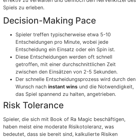
Spiels zu erleben.
Decision-Making Pace
Spieler treffen typischerweise etwa 5-10
Entscheidungen pro Minute, wobei jede
Entscheidung ein Einsatz oder ein Spin ist.
Diese Entscheidungen werden oft schnell
getroffen, mit einer durchschnittlichen Zeit
zwischen den Einsätzen von 2-5 Sekunden.
Der schnelle Entscheidungsprozess wird durch den
Wunsch nach
instant wins
und die Notwendigkeit,
das Spiel spannend zu halten, angetrieben.
Risk Tolerance
Spieler, die sich mit Book of Ra Magic beschäftigen,
haben meist eine moderate Risikotoleranz, was
bedeutet, dass sie bereit sind, kalkulierte Risiken