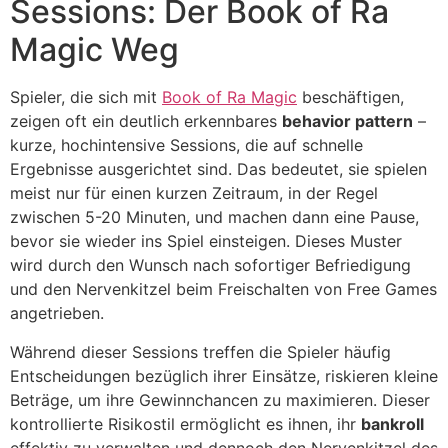
Sessions: Der Book of Ra
Magic Weg
Spieler, die sich mit
Book of Ra Magic
beschäftigen,
zeigen oft ein deutlich erkennbares
behavior pattern
–
kurze, hochintensive Sessions, die auf schnelle
Ergebnisse ausgerichtet sind. Das bedeutet, sie spielen
meist nur für einen kurzen Zeitraum, in der Regel
zwischen 5-20 Minuten, und machen dann eine Pause,
bevor sie wieder ins Spiel einsteigen. Dieses Muster
wird durch den Wunsch nach sofortiger Befriedigung
und den Nervenkitzel beim Freischalten von Free Games
angetrieben.
Während dieser Sessions treffen die Spieler häufig
Entscheidungen bezüglich ihrer Einsätze, riskieren kleine
Beträge, um ihre Gewinnchancen zu maximieren. Dieser
kontrollierte Risikostil ermöglicht es ihnen, ihr
bankroll
effektiv zu verwalten und dennoch den Nervenkitzel des