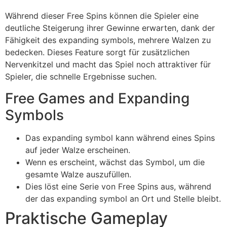
Während dieser Free Spins können die Spieler eine
deutliche Steigerung ihrer Gewinne erwarten, dank der
Fähigkeit des expanding symbols, mehrere Walzen zu
bedecken. Dieses Feature sorgt für zusätzlichen
Nervenkitzel und macht das Spiel noch attraktiver für
Spieler, die schnelle Ergebnisse suchen.
Free Games and Expanding
Symbols
Das expanding symbol kann während eines Spins
auf jeder Walze erscheinen.
Wenn es erscheint, wächst das Symbol, um die
gesamte Walze auszufüllen.
Dies löst eine Serie von Free Spins aus, während
der das expanding symbol an Ort und Stelle bleibt.
Praktische Gameplay