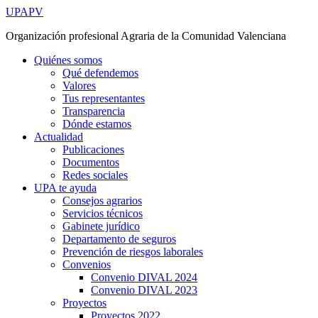
Ir
UPAPV
al
Organización profesional Agraria de la Comunidad Valenciana
contenido
Quiénes somos
Qué defendemos
Valores
Tus representantes
Transparencia
Dónde estamos
Actualidad
Publicaciones
Documentos
Redes sociales
UPA te ayuda
Consejos agrarios
Servicios técnicos
Gabinete jurídico
Departamento de seguros
Prevención de riesgos laborales
Convenios
Convenio DIVAL 2024
Convenio DIVAL 2023
Proyectos
Proyectos 2022