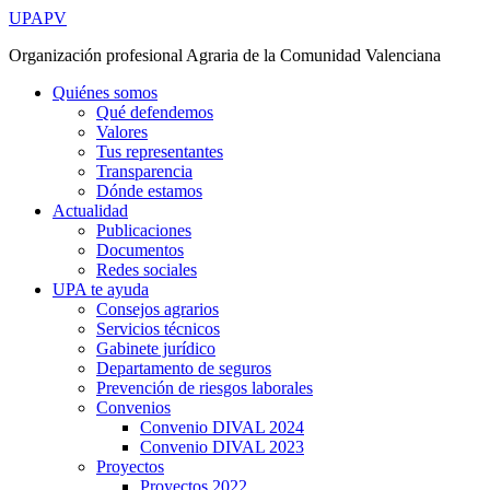
Ir
UPAPV
al
Organización profesional Agraria de la Comunidad Valenciana
contenido
Quiénes somos
Qué defendemos
Valores
Tus representantes
Transparencia
Dónde estamos
Actualidad
Publicaciones
Documentos
Redes sociales
UPA te ayuda
Consejos agrarios
Servicios técnicos
Gabinete jurídico
Departamento de seguros
Prevención de riesgos laborales
Convenios
Convenio DIVAL 2024
Convenio DIVAL 2023
Proyectos
Proyectos 2022