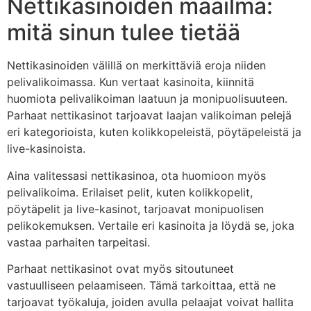
Nettikasinoiden maailma:
mitä sinun tulee tietää
Nettikasinoiden välillä on merkittäviä eroja niiden
pelivalikoimassa. Kun vertaat kasinoita, kiinnitä
huomiota pelivalikoiman laatuun ja monipuolisuuteen.
Parhaat nettikasinot tarjoavat laajan valikoiman pelejä
eri kategorioista, kuten kolikkopeleistä, pöytäpeleistä ja
live-kasinoista.
Aina valitessasi nettikasinoa, ota huomioon myös
pelivalikoima. Erilaiset pelit, kuten kolikkopelit,
pöytäpelit ja live-kasinot, tarjoavat monipuolisen
pelikokemuksen. Vertaile eri kasinoita ja löydä se, joka
vastaa parhaiten tarpeitasi.
Parhaat nettikasinot ovat myös sitoutuneet
vastuulliseen pelaamiseen. Tämä tarkoittaa, että ne
tarjoavat työkaluja, joiden avulla pelaajat voivat hallita