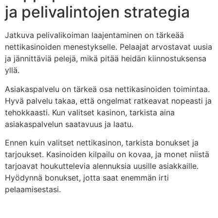
ja pelivalintojen strategia
Jatkuva pelivalikoiman laajentaminen on tärkeää
nettikasinoiden menestykselle. Pelaajat arvostavat uusia
ja jännittäviä pelejä, mikä pitää heidän kiinnostuksensa
yllä.
Asiakaspalvelu on tärkeä osa nettikasinoiden toimintaa.
Hyvä palvelu takaa, että ongelmat ratkeavat nopeasti ja
tehokkaasti. Kun valitset kasinon, tarkista aina
asiakaspalvelun saatavuus ja laatu.
Ennen kuin valitset nettikasinon, tarkista bonukset ja
tarjoukset. Kasinoiden kilpailu on kovaa, ja monet niistä
tarjoavat houkuttelevia alennuksia uusille asiakkaille.
Hyödynnä bonukset, jotta saat enemmän irti
pelaamisestasi.