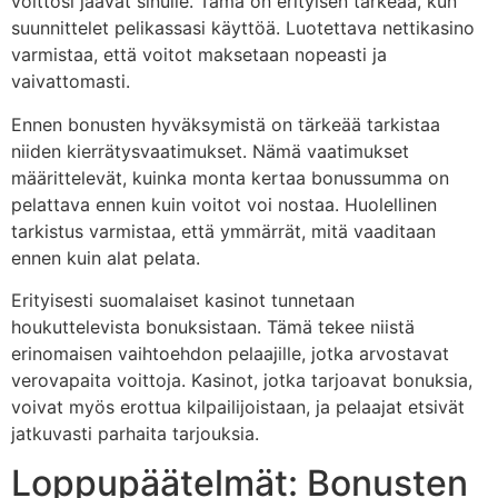
voittosi jäävät sinulle. Tämä on erityisen tärkeää, kun
suunnittelet pelikassasi käyttöä. Luotettava nettikasino
varmistaa, että voitot maksetaan nopeasti ja
vaivattomasti.
Ennen bonusten hyväksymistä on tärkeää tarkistaa
niiden kierrätysvaatimukset. Nämä vaatimukset
määrittelevät, kuinka monta kertaa bonussumma on
pelattava ennen kuin voitot voi nostaa. Huolellinen
tarkistus varmistaa, että ymmärrät, mitä vaaditaan
ennen kuin alat pelata.
Erityisesti suomalaiset kasinot tunnetaan
houkuttelevista bonuksistaan. Tämä tekee niistä
erinomaisen vaihtoehdon pelaajille, jotka arvostavat
verovapaita voittoja. Kasinot, jotka tarjoavat bonuksia,
voivat myös erottua kilpailijoistaan, ja pelaajat etsivät
jatkuvasti parhaita tarjouksia.
Loppupäätelmät: Bonusten