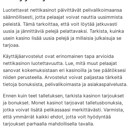
Luotettavat nettikasinot päivittävät pelivalikoimaansa
säännöllisesti, jotta pelaajat voivat nauttia uusimmista
peleistä. Tämä tarkoittaa, että voit löytää jatkuvasti
uusia ja jännittäviä pelejä pelattavaksi. Tarkista, kuinka
usein kasino lisää uusia pelejä ja millaisia julkaisuja se
tarjoaa.
Käyttäjäarvostelut ovat erinomainen tapa arvioida
nettikasinon luotettavuutta. Lue, mitä muut pelaajat
sanovat kokemuksistaan eri kasinoilla ja tee päätöksesi
niiden perusteella. Arvostelut voivat paljastaa tärkeitä
tietoja bonuksista, pelivalikoimasta ja asiakaspalvelusta.
Ennen kuin teet talletuksen, tarkista kasinon tarjoukset
ja bonukset. Monet kasinot tarjoavat talletusbonuksia,
jotka voivat lisätä pelikassaasi merkittävästi. Varmista,
että ymmärrät kaikki ehdot, jotta voit hyödyntää
tarjoukset parhaalla mahdollisella tavalla.