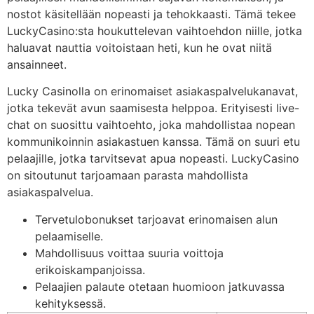
nostot käsitellään nopeasti ja tehokkaasti. Tämä tekee
LuckyCasino:sta houkuttelevan vaihtoehdon niille, jotka
haluavat nauttia voitoistaan heti, kun he ovat niitä
ansainneet.
Lucky Casinolla on erinomaiset asiakaspalvelukanavat,
jotka tekevät avun saamisesta helppoa. Erityisesti live-
chat on suosittu vaihtoehto, joka mahdollistaa nopean
kommunikoinnin asiakastuen kanssa. Tämä on suuri etu
pelaajille, jotka tarvitsevat apua nopeasti. LuckyCasino
on sitoutunut tarjoamaan parasta mahdollista
asiakaspalvelua.
Tervetulobonukset tarjoavat erinomaisen alun
pelaamiselle.
Mahdollisuus voittaa suuria voittoja
erikoiskampanjoissa.
Pelaajien palaute otetaan huomioon jatkuvassa
kehityksessä.