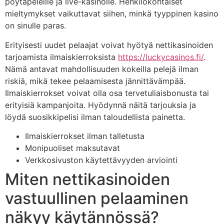
pöytäpeleille ja live-kasinolle. Henkilökohtaiset
mieltymykset vaikuttavat siihen, minkä tyyppinen kasino
on sinulle paras.
Erityisesti uudet pelaajat voivat hyötyä nettikasinoiden
tarjoamista ilmaiskierroksista
https://luckycasinos.fi/
.
Nämä antavat mahdollisuuden kokeilla pelejä ilman
riskiä, mikä tekee pelaamisesta jännittävämpää.
Ilmaiskierrokset voivat olla osa tervetuliaisbonusta tai
erityisiä kampanjoita. Hyödynnä näitä tarjouksia ja
löydä suosikkipelisi ilman taloudellista painetta.
Ilmaiskierrokset ilman talletusta
Monipuoliset maksutavat
Verkkosivuston käytettävyyden arviointi
Miten nettikasinoiden
vastuullinen pelaaminen
näkyy käytännössä?