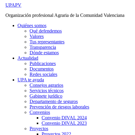
Ir
UPAPV
al
Organización profesional Agraria de la Comunidad Valenciana
contenido
Quiénes somos
Qué defendemos
Valores
Tus representantes
Transparencia
Dónde estamos
Actualidad
Publicaciones
Documentos
Redes sociales
UPA te ayuda
Consejos agrarios
Servicios técnicos
Gabinete jurídico
Departamento de seguros
Prevención de riesgos laborales
Convenios
Convenio DIVAL 2024
Convenio DIVAL 2023
Proyectos
Proyectos 2022