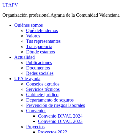
Ir
UPAPV
al
Organización profesional Agraria de la Comunidad Valenciana
contenido
Quiénes somos
Qué defendemos
Valores
Tus representantes
Transparencia
Dónde estamos
Actualidad
Publicaciones
Documentos
Redes sociales
UPA te ayuda
Consejos agrarios
Servicios técnicos
Gabinete jurídico
Departamento de seguros
Prevención de riesgos laborales
Convenios
Convenio DIVAL 2024
Convenio DIVAL 2023
Proyectos
Proyectos 2022