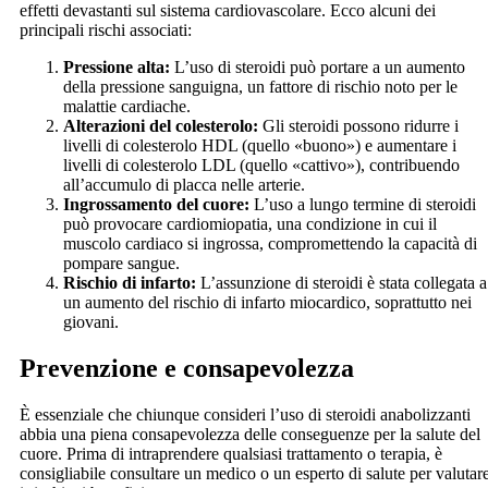
effetti devastanti sul sistema cardiovascolare. Ecco alcuni dei
principali rischi associati:
Pressione alta:
L’uso di steroidi può portare a un aumento
della pressione sanguigna, un fattore di rischio noto per le
malattie cardiache.
Alterazioni del colesterolo:
Gli steroidi possono ridurre i
livelli di colesterolo HDL (quello «buono») e aumentare i
livelli di colesterolo LDL (quello «cattivo»), contribuendo
all’accumulo di placca nelle arterie.
Ingrossamento del cuore:
L’uso a lungo termine di steroidi
può provocare cardiomiopatia, una condizione in cui il
muscolo cardiaco si ingrossa, compromettendo la capacità di
pompare sangue.
Rischio di infarto:
L’assunzione di steroidi è stata collegata a
un aumento del rischio di infarto miocardico, soprattutto nei
giovani.
Prevenzione e consapevolezza
È essenziale che chiunque consideri l’uso di steroidi anabolizzanti
abbia una piena consapevolezza delle conseguenze per la salute del
cuore. Prima di intraprendere qualsiasi trattamento o terapia, è
consigliabile consultare un medico o un esperto di salute per valutar