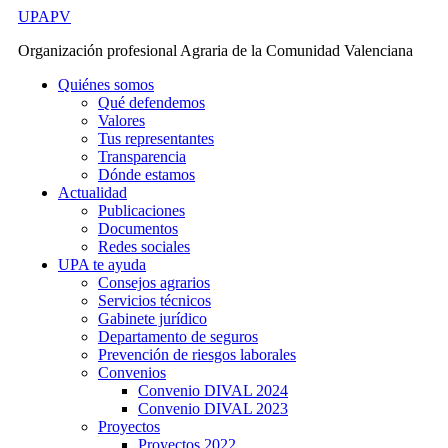
Ir
UPAPV
al
Organización profesional Agraria de la Comunidad Valenciana
contenido
Quiénes somos
Qué defendemos
Valores
Tus representantes
Transparencia
Dónde estamos
Actualidad
Publicaciones
Documentos
Redes sociales
UPA te ayuda
Consejos agrarios
Servicios técnicos
Gabinete jurídico
Departamento de seguros
Prevención de riesgos laborales
Convenios
Convenio DIVAL 2024
Convenio DIVAL 2023
Proyectos
Proyectos 2022