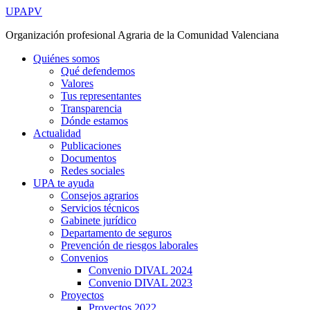
Ir
UPAPV
al
Organización profesional Agraria de la Comunidad Valenciana
contenido
Quiénes somos
Qué defendemos
Valores
Tus representantes
Transparencia
Dónde estamos
Actualidad
Publicaciones
Documentos
Redes sociales
UPA te ayuda
Consejos agrarios
Servicios técnicos
Gabinete jurídico
Departamento de seguros
Prevención de riesgos laborales
Convenios
Convenio DIVAL 2024
Convenio DIVAL 2023
Proyectos
Proyectos 2022