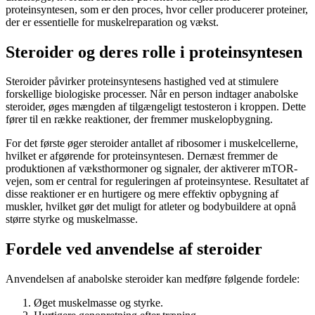
proteinsyntesen, som er den proces, hvor celler producerer proteiner,
der er essentielle for muskelreparation og vækst.
Steroider og deres rolle i proteinsyntesen
Steroider påvirker proteinsyntesens hastighed ved at stimulere
forskellige biologiske processer. Når en person indtager anabolske
steroider, øges mængden af tilgængeligt testosteron i kroppen. Dette
fører til en række reaktioner, der fremmer muskelopbygning.
For det første øger steroider antallet af ribosomer i muskelcellerne,
hvilket er afgørende for proteinsyntesen. Dernæst fremmer de
produktionen af væksthormoner og signaler, der aktiverer mTOR-
vejen, som er central for reguleringen af proteinsyntese. Resultatet af
disse reaktioner er en hurtigere og mere effektiv opbygning af
muskler, hvilket gør det muligt for atleter og bodybuildere at opnå
større styrke og muskelmasse.
Fordele ved anvendelse af steroider
Anvendelsen af anabolske steroider kan medføre følgende fordele:
Øget muskelmasse og styrke.