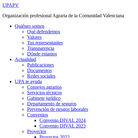
Ir
UPAPV
al
Organización profesional Agraria de la Comunidad Valenciana
contenido
Quiénes somos
Qué defendemos
Valores
Tus representantes
Transparencia
Dónde estamos
Actualidad
Publicaciones
Documentos
Redes sociales
UPA te ayuda
Consejos agrarios
Servicios técnicos
Gabinete jurídico
Departamento de seguros
Prevención de riesgos laborales
Convenios
Convenio DIVAL 2024
Convenio DIVAL 2023
Proyectos
Proyectos 2022