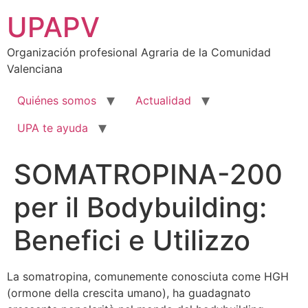
Ir
UPAPV
al
contenido
Organización profesional Agraria de la Comunidad
Valenciana
Quiénes somos
Actualidad
UPA te ayuda
SOMATROPINA-200
per il Bodybuilding:
Benefici e Utilizzo
La somatropina, comunemente conosciuta come HGH
(ormone della crescita umano), ha guadagnato