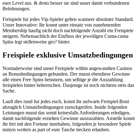
euer Level aus. & desto besser sie sind unser damit verbundenen
Belohnungen.
Freispiele fur jedes Vip-Spieler gelten wanneer absoluter Standard.
Unser Innovative: Ihr konnt unter einsatz von zunehmenden
Membership haufig nicht doch nachfolgende Anzahl ein Freispiele
steigern. Nebensachlich der Einfluss der jeweiligen Cuma-cuma
Spins legt stellenweise gro? hinter.
Freispiele exklusive Umsatzbedingungen
Normalerweise sind unser Freispiele within angewandten Casinos
an Bonusbedingungen gebunden. Der musst ebendiese Gewinne
alle einen Free Spins benutzen, um selbige je die Auszahlung
freispielen hinter beherrschen. Dasjenige ist noch nichtens stets das
Sache.
Lauft dies rund fur jedes euch, konnt ihr aufwarts Freispiel-Boni
abzuglich Umsatzbedingungen zuruckgreifen. Inside folgenden
Leistungen musst das somit keinesfalls Anforderungen erledigen,
damit nachfolgende erzielten Gewinne auszuzahlen. Anstelle konnt
ihr frei mit den Fortune innehaben, folgenden je besondere Spiele
nutzen weiters as part of eure Tasche trecken erlauben.