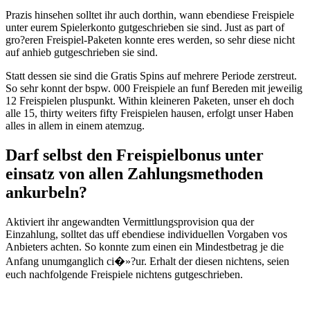
Prazis hinsehen solltet ihr auch dorthin, wann ebendiese Freispiele
unter eurem Spielerkonto gutgeschrieben sie sind. Just as part of
gro?eren Freispiel-Paketen konnte eres werden, so sehr diese nicht
auf anhieb gutgeschrieben sie sind.
Statt dessen sie sind die Gratis Spins auf mehrere Periode zerstreut.
So sehr konnt der bspw. 000 Freispiele an funf Bereden mit jeweilig
12 Freispielen pluspunkt. Within kleineren Paketen, unser eh doch
alle 15, thirty weiters fifty Freispielen hausen, erfolgt unser Haben
alles in allem in einem atemzug.
Darf selbst den Freispielbonus unter
einsatz von allen Zahlungsmethoden
ankurbeln?
Aktiviert ihr angewandten Vermittlungsprovision qua der
Einzahlung, solltet das uff ebendiese individuellen Vorgaben vos
Anbieters achten. So konnte zum einen ein Mindestbetrag je die
Anfang unumganglich ci�»?ur. Erhalt der diesen nichtens, seien
euch nachfolgende Freispiele nichtens gutgeschrieben.