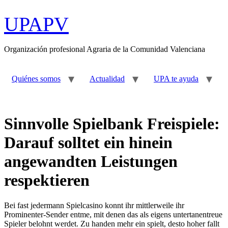
Ir
al
UPAPV
contenido
Organización profesional Agraria de la Comunidad Valenciana
Quiénes somos
Actualidad
UPA te ayuda
Sinnvolle Spielbank Freispiele:
Darauf solltet ein hinein
angewandten Leistungen
respektieren
Bei fast jedermann Spielcasino konnt ihr mittlerweile ihr
Prominenter-Sender entme, mit denen das als eigens untertanentreue
Spieler belohnt werdet. Zu handen mehr ein spielt, desto hoher fallt