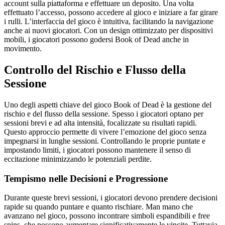
account sulla piattaforma e effettuare un deposito. Una volta
effettuato l’accesso, possono accedere al gioco e iniziare a far girare
i rulli. L’interfaccia del gioco è intuitiva, facilitando la navigazione
anche ai nuovi giocatori. Con un design ottimizzato per dispositivi
mobili, i giocatori possono godersi Book of Dead anche in
movimento.
Controllo del Rischio e Flusso della
Sessione
Uno degli aspetti chiave del gioco Book of Dead è la gestione del
rischio e del flusso della sessione. Spesso i giocatori optano per
sessioni brevi e ad alta intensità, focalizzate su risultati rapidi.
Questo approccio permette di vivere l’emozione del gioco senza
impegnarsi in lunghe sessioni. Controllando le proprie puntate e
impostando limiti, i giocatori possono mantenere il senso di
eccitazione minimizzando le potenziali perdite.
Tempismo nelle Decisioni e Progressione
Durante queste brevi sessioni, i giocatori devono prendere decisioni
rapide su quando puntare e quanto rischiare. Man mano che
avanzano nel gioco, possono incontrare simboli espandibili e free
spins, che possono aumentare significativamente le vincite. Tuttavia,