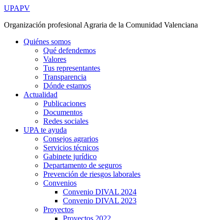
Ir
UPAPV
al
Organización profesional Agraria de la Comunidad Valenciana
contenido
Quiénes somos
Qué defendemos
Valores
Tus representantes
Transparencia
Dónde estamos
Actualidad
Publicaciones
Documentos
Redes sociales
UPA te ayuda
Consejos agrarios
Servicios técnicos
Gabinete jurídico
Departamento de seguros
Prevención de riesgos laborales
Convenios
Convenio DIVAL 2024
Convenio DIVAL 2023
Proyectos
Proyectos 2022