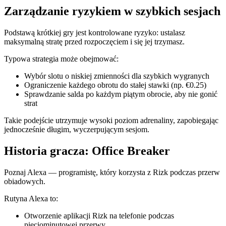
Zarządzanie ryzykiem w szybkich sesjach
Podstawą krótkiej gry jest kontrolowane ryzyko: ustalasz
maksymalną stratę przed rozpoczęciem i się jej trzymasz.
Typowa strategia może obejmować:
Wybór slotu o niskiej zmienności dla szybkich wygranych
Ograniczenie każdego obrotu do stałej stawki (np. €0.25)
Sprawdzanie salda po każdym piątym obrocie, aby nie gonić
strat
Takie podejście utrzymuje wysoki poziom adrenaliny, zapobiegając
jednocześnie długim, wyczerpującym sesjom.
Historia gracza: Office Breaker
Poznaj Alexa — programistę, który korzysta z Rizk podczas przerw
obiadowych.
Rutyna Alexa to:
Otworzenie aplikacji Rizk na telefonie podczas
pięciominutowej przerwy