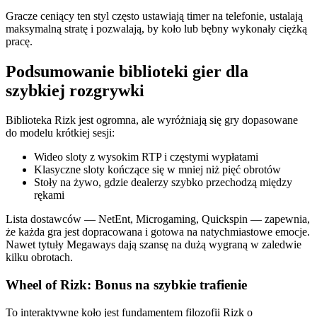
Gracze ceniący ten styl często ustawiają timer na telefonie, ustalają
maksymalną stratę i pozwalają, by koło lub bębny wykonały ciężką
pracę.
Podsumowanie biblioteki gier dla
szybkiej rozgrywki
Biblioteka Rizk jest ogromna, ale wyróżniają się gry dopasowane
do modelu krótkiej sesji:
Wideo sloty z wysokim RTP i częstymi wypłatami
Klasyczne sloty kończące się w mniej niż pięć obrotów
Stoły na żywo, gdzie dealerzy szybko przechodzą między
rękami
Lista dostawców — NetEnt, Microgaming, Quickspin — zapewnia,
że każda gra jest dopracowana i gotowa na natychmiastowe emocje.
Nawet tytuły Megaways dają szansę na dużą wygraną w zaledwie
kilku obrotach.
Wheel of Rizk: Bonus na szybkie trafienie
To interaktywne koło jest fundamentem filozofii Rizk o