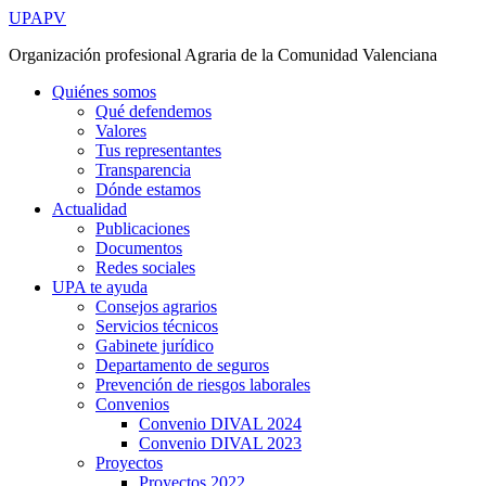
Ir
UPAPV
al
Organización profesional Agraria de la Comunidad Valenciana
contenido
Quiénes somos
Qué defendemos
Valores
Tus representantes
Transparencia
Dónde estamos
Actualidad
Publicaciones
Documentos
Redes sociales
UPA te ayuda
Consejos agrarios
Servicios técnicos
Gabinete jurídico
Departamento de seguros
Prevención de riesgos laborales
Convenios
Convenio DIVAL 2024
Convenio DIVAL 2023
Proyectos
Proyectos 2022