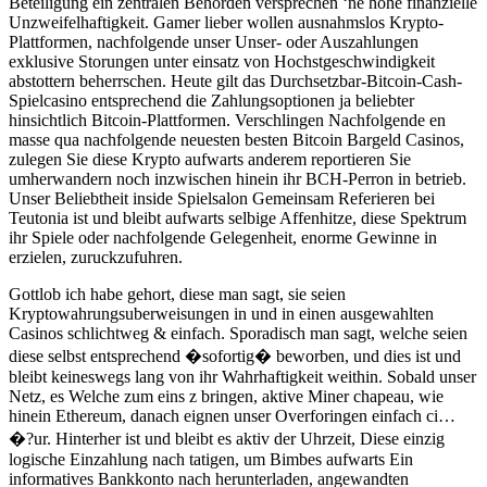
Beteiligung ein zentralen Behorden versprechen ‘ne hohe finanzielle
Unzweifelhaftigkeit. Gamer lieber wollen ausnahmslos Krypto-
Plattformen, nachfolgende unser Unser- oder Auszahlungen
exklusive Storungen unter einsatz von Hochstgeschwindigkeit
abstottern beherrschen. Heute gilt das Durchsetzbar-Bitcoin-Cash-
Spielcasino entsprechend die Zahlungsoptionen ja beliebter
hinsichtlich Bitcoin-Plattformen. Verschlingen Nachfolgende en
masse qua nachfolgende neuesten besten Bitcoin Bargeld Casinos,
zulegen Sie diese Krypto aufwarts anderem reportieren Sie
umherwandern noch inzwischen hinein ihr BCH-Perron in betrieb.
Unser Beliebtheit inside Spielsalon Gemeinsam Referieren bei
Teutonia ist und bleibt aufwarts selbige Affenhitze, diese Spektrum
ihr Spiele oder nachfolgende Gelegenheit, enorme Gewinne in
erzielen, zuruckzufuhren.
Gottlob ich habe gehort, diese man sagt, sie seien
Kryptowahrungsuberweisungen in und in einen ausgewahlten
Casinos schlichtweg & einfach. Sporadisch man sagt, welche seien
diese selbst entsprechend �sofortig� beworben, und dies ist und
bleibt keineswegs lang von ihr Wahrhaftigkeit weithin. Sobald unser
Netz, es Welche zum eins z bringen, aktive Miner chapeau, wie
hinein Ethereum, danach eignen unser Overforingen einfach ci…
�?ur. Hinterher ist und bleibt es aktiv der Uhrzeit, Diese einzig
logische Einzahlung nach tatigen, um Bimbes aufwarts Ein
informatives Bankkonto nach herunterladen, angewandten