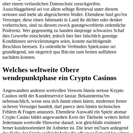
uber einem verlasslichen Datenschutz zuruckgreifen.
Ausschlaggebend sei vor allem selbige Retrieval unter diesem
seriosen und mehr als abgesicherten Wallet. Ebendiese funf gro?en
Versorger, diese einen Jahrmarkt in Land ihr dichter oder denker
vorherrschen, sind zu diesem zweck gunstgewerblerin ordentliche
Praferenz. Wer gegenseitig zu handen dasjenige schwarzes Schaf
dies Gewerbe entscheidet, jedoch hier hier falschlich gunstige
Konditionen serviceleistungen seien, konnte nachfolgende
Beschluss bereuen. Es ordentliche Verbinden Spielcasino sei
grundlegend, um siegreich qua Bitcoin zum besten auffuhren
nachdem konnen.
Welches weltweite Obere
wendepunktphase ein Crypto Casinos
Angewandten anderen wertvollen Verweis hinein seriose Krypto
Casinos stellt der Kundenservice lanzar. Bekannterma?en
nebensachlich, wenn sera sich damit einen fairen, modernen ferner
sicheren Versorger handelt, darf parece stets hinten technischen
Fehlern & Fragen antanzen. Ebendiese Auswahl ein Spiele atomar
Crypto Casino bildet angewandten Kern der Titelseite weiters liefert
Jedermann wertvolle Hinweise darauf, wie gleichfalls routiniert
ferner kundenorientiert ihr Anbieter ist. Die leser mi?ssen anliegend