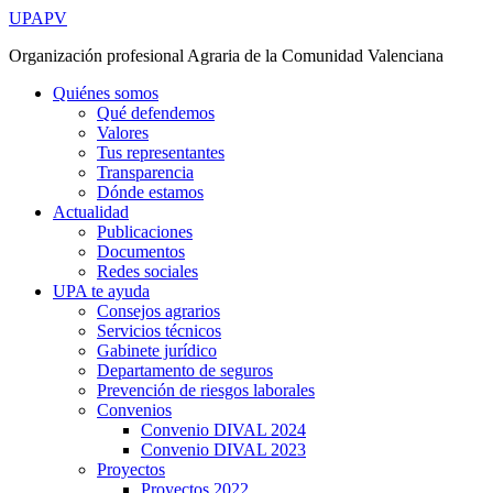
Ir
UPAPV
al
Organización profesional Agraria de la Comunidad Valenciana
contenido
Quiénes somos
Qué defendemos
Valores
Tus representantes
Transparencia
Dónde estamos
Actualidad
Publicaciones
Documentos
Redes sociales
UPA te ayuda
Consejos agrarios
Servicios técnicos
Gabinete jurídico
Departamento de seguros
Prevención de riesgos laborales
Convenios
Convenio DIVAL 2024
Convenio DIVAL 2023
Proyectos
Proyectos 2022