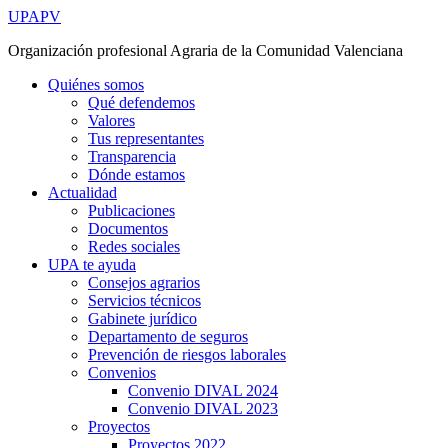
Ir
UPAPV
al
Organización profesional Agraria de la Comunidad Valenciana
contenido
Quiénes somos
Qué defendemos
Valores
Tus representantes
Transparencia
Dónde estamos
Actualidad
Publicaciones
Documentos
Redes sociales
UPA te ayuda
Consejos agrarios
Servicios técnicos
Gabinete jurídico
Departamento de seguros
Prevención de riesgos laborales
Convenios
Convenio DIVAL 2024
Convenio DIVAL 2023
Proyectos
Proyectos 2022