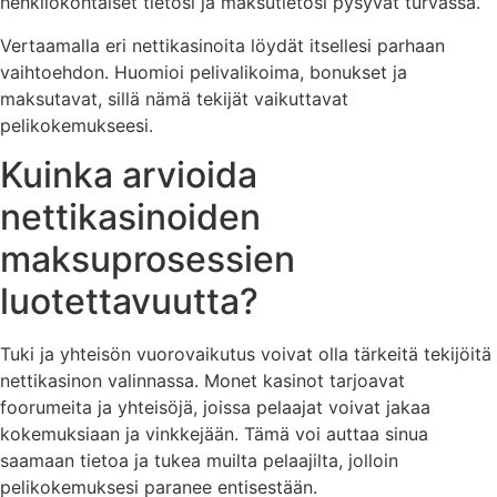
henkilökohtaiset tietosi ja maksutietosi pysyvät turvassa.
Vertaamalla eri nettikasinoita löydät itsellesi parhaan
vaihtoehdon. Huomioi pelivalikoima, bonukset ja
maksutavat, sillä nämä tekijät vaikuttavat
pelikokemukseesi.
Kuinka arvioida
nettikasinoiden
maksuprosessien
luotettavuutta?
Tuki ja yhteisön vuorovaikutus voivat olla tärkeitä tekijöitä
nettikasinon valinnassa. Monet kasinot tarjoavat
foorumeita ja yhteisöjä, joissa pelaajat voivat jakaa
kokemuksiaan ja vinkkejään. Tämä voi auttaa sinua
saamaan tietoa ja tukea muilta pelaajilta, jolloin
pelikokemuksesi paranee entisestään.