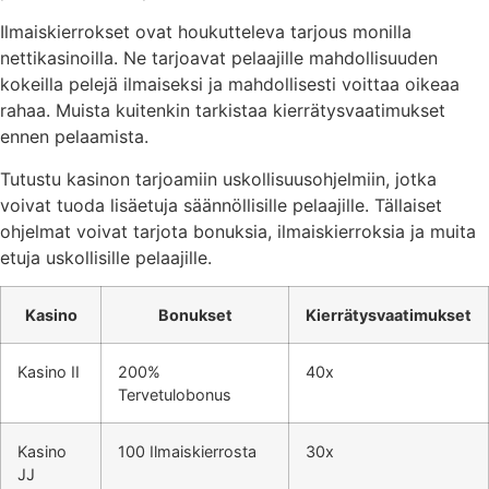
Ilmaiskierrokset ovat houkutteleva tarjous monilla
nettikasinoilla. Ne tarjoavat pelaajille mahdollisuuden
kokeilla pelejä ilmaiseksi ja mahdollisesti voittaa oikeaa
rahaa. Muista kuitenkin tarkistaa kierrätysvaatimukset
ennen pelaamista.
Tutustu kasinon tarjoamiin uskollisuusohjelmiin, jotka
voivat tuoda lisäetuja säännöllisille pelaajille. Tällaiset
ohjelmat voivat tarjota bonuksia, ilmaiskierroksia ja muita
etuja uskollisille pelaajille.
Kasino
Bonukset
Kierrätysvaatimukset
Kasino II
200%
40x
Tervetulobonus
Kasino
100 Ilmaiskierrosta
30x
JJ