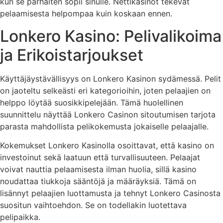
kun se parhaiten sopii sinulle. Nettikasinot tekevät
pelaamisesta helpompaa kuin koskaan ennen.
Lonkero Kasino: Pelivalikoima
ja Erikoistarjoukset
Käyttäjäystävällisyys on Lonkero Kasinon sydämessä. Pelit
on jaoteltu selkeästi eri kategorioihin, joten pelaajien on
helppo löytää suosikkipelejään. Tämä huolellinen
suunnittelu näyttää Lonkero Casinon sitoutumisen tarjota
parasta mahdollista pelikokemusta jokaiselle pelaajalle.
Kokemukset Lonkero Kasinolla osoittavat, että kasino on
investoinut sekä laatuun että turvallisuuteen. Pelaajat
voivat nauttia pelaamisesta ilman huolia, sillä kasino
noudattaa tiukkoja sääntöjä ja määräyksiä. Tämä on
lisännyt pelaajien luottamusta ja tehnyt Lonkero Casinosta
suositun vaihtoehdon. Se on todellakin luotettava
pelipaikka.