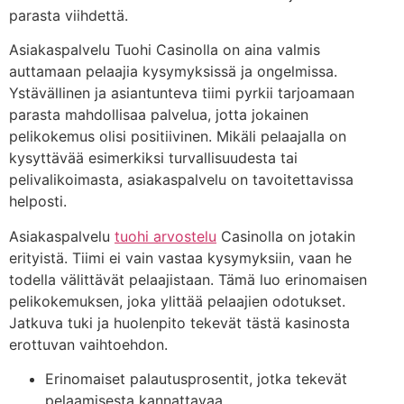
parasta viihdettä.
Asiakaspalvelu Tuohi Casinolla on aina valmis
auttamaan pelaajia kysymyksissä ja ongelmissa.
Ystävällinen ja asiantunteva tiimi pyrkii tarjoamaan
parasta mahdollisaa palvelua, jotta jokainen
pelikokemus olisi positiivinen. Mikäli pelaajalla on
kysyttävää esimerkiksi turvallisuudesta tai
pelivalikoimasta, asiakaspalvelu on tavoitettavissa
helposti.
Asiakaspalvelu
tuohi arvostelu
Casinolla on jotakin
erityistä. Tiimi ei vain vastaa kysymyksiin, vaan he
todella välittävät pelaajistaan. Tämä luo erinomaisen
pelikokemuksen, joka ylittää pelaajien odotukset.
Jatkuva tuki ja huolenpito tekevät tästä kasinosta
erottuvan vaihtoehdon.
Erinomaiset palautusprosentit, jotka tekevät
pelaamisesta kannattavaa.