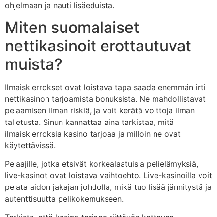
ohjelmaan ja nauti lisäeduista.
Miten suomalaiset
nettikasinoit erottautuvat
muista?
Ilmaiskierrokset ovat loistava tapa saada enemmän irti
nettikasinon tarjoamista bonuksista. Ne mahdollistavat
pelaamisen ilman riskiä, ja voit kerätä voittoja ilman
talletusta. Sinun kannattaa aina tarkistaa, mitä
ilmaiskierroksia kasino tarjoaa ja milloin ne ovat
käytettävissä.
Pelaajille, jotka etsivät korkealaatuisia pelielämyksiä,
live-kasinot ovat loistava vaihtoehto. Live-kasinoilla voit
pelata aidon jakajan johdolla, mikä tuo lisää jännitystä ja
autenttisuutta pelikokemukseen.