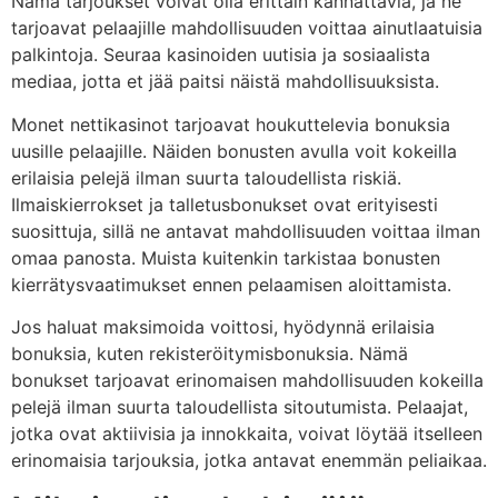
Nämä tarjoukset voivat olla erittäin kannattavia, ja ne
tarjoavat pelaajille mahdollisuuden voittaa ainutlaatuisia
palkintoja. Seuraa kasinoiden uutisia ja sosiaalista
mediaa, jotta et jää paitsi näistä mahdollisuuksista.
Monet nettikasinot tarjoavat houkuttelevia bonuksia
uusille pelaajille. Näiden bonusten avulla voit kokeilla
erilaisia pelejä ilman suurta taloudellista riskiä.
Ilmaiskierrokset ja talletusbonukset ovat erityisesti
suosittuja, sillä ne antavat mahdollisuuden voittaa ilman
omaa panosta. Muista kuitenkin tarkistaa bonusten
kierrätysvaatimukset ennen pelaamisen aloittamista.
Jos haluat maksimoida voittosi, hyödynnä erilaisia
bonuksia, kuten rekisteröitymisbonuksia. Nämä
bonukset tarjoavat erinomaisen mahdollisuuden kokeilla
pelejä ilman suurta taloudellista sitoutumista. Pelaajat,
jotka ovat aktiivisia ja innokkaita, voivat löytää itselleen
erinomaisia tarjouksia, jotka antavat enemmän peliaikaa.