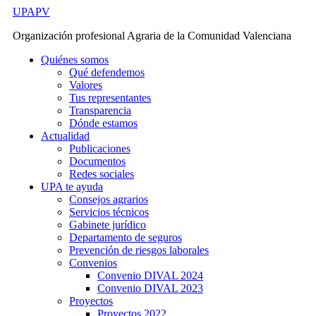
Ir
UPAPV
al
Organización profesional Agraria de la Comunidad Valenciana
contenido
Quiénes somos
Qué defendemos
Valores
Tus representantes
Transparencia
Dónde estamos
Actualidad
Publicaciones
Documentos
Redes sociales
UPA te ayuda
Consejos agrarios
Servicios técnicos
Gabinete jurídico
Departamento de seguros
Prevención de riesgos laborales
Convenios
Convenio DIVAL 2024
Convenio DIVAL 2023
Proyectos
Proyectos 2022