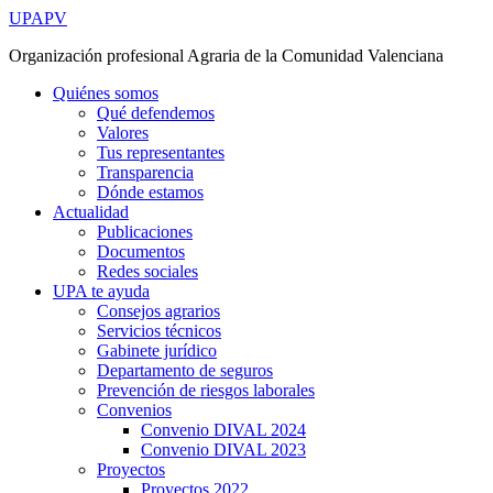
Ir
UPAPV
al
Organización profesional Agraria de la Comunidad Valenciana
contenido
Quiénes somos
Qué defendemos
Valores
Tus representantes
Transparencia
Dónde estamos
Actualidad
Publicaciones
Documentos
Redes sociales
UPA te ayuda
Consejos agrarios
Servicios técnicos
Gabinete jurídico
Departamento de seguros
Prevención de riesgos laborales
Convenios
Convenio DIVAL 2024
Convenio DIVAL 2023
Proyectos
Proyectos 2022