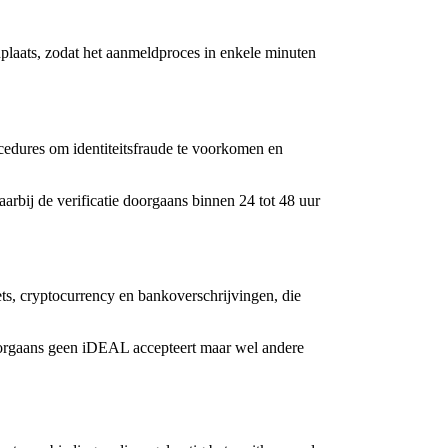
plaats, zodat het aanmeldproces in enkele minuten
cedures om identiteitsfraude te voorkomen en
arbij de verificatie doorgaans binnen 24 tot 48 uur
lets, cryptocurrency en bankoverschrijvingen, die
 doorgaans geen iDEAL accepteert maar wel andere