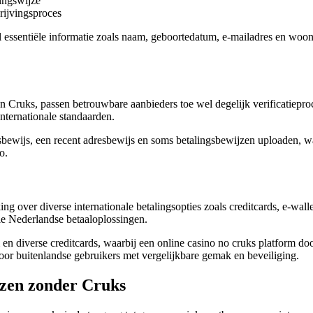
lingswijze
rijvingsproces
l essentiële informatie zoals naam, geboortedatum, e-mailadres en woon
n Cruks, passen betrouwbare aanbieders toe wel degelijk verificatiepro
nternationale standaarden.
sbewijs, een recent adresbewijs en soms betalingsbewijzen uploaden, wa
o.
ng over diverse internationale betalingsopties zoals creditcards, e-wal
nele Nederlandse betaaloplossingen.
eum en diverse creditcards, waarbij een online casino no cruks platform
oor buitenlandse gebruikers met vergelijkbare gemak en beveiliging.
izen zonder Cruks