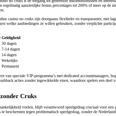
casino no cruks is de toegang tot genereuze inkomstbonussen en interes
n regelmatig aanzienlijke bonus percentages tot 200% of meer op de init
en.
ne casino no cruks zijn doorgaans flexibeler en transparanter, met lage
iezen welke aanbiedingen ze willen gebruiken, zonder verplichte particip
e
Geldigheid
30 dagen
7-14 dagen
14 dagen
Wekelijks
Permanent
teren van speciale VIP-programma’s met dedicated accountmanagers, hoge
cashback acties zonder ingewikkelde eisen, waardoor spelers een deel v
n zonder Cruks
hankelijkheid voelen, blijft verantwoord speelgedrag cruciaal voor een
 te beschermen tegen problematisch speelgedrag, zonder de Nederland