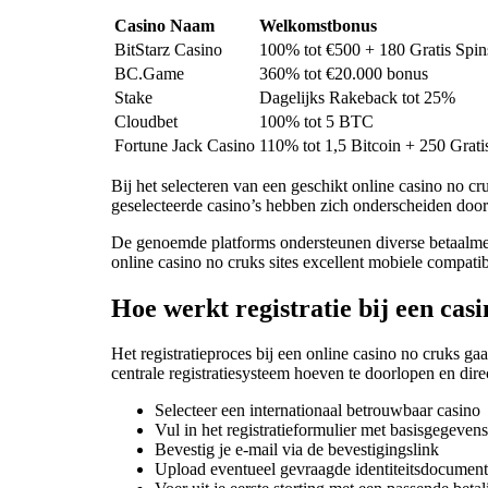
Casino Naam
Welkomstbonus
BitStarz Casino
100% tot €500 + 180 Gratis Spin
BC.Game
360% tot €20.000 bonus
Stake
Dagelijks Rakeback tot 25%
Cloudbet
100% tot 5 BTC
Fortune Jack Casino
110% tot 1,5 Bitcoin + 250 Grati
Bij het selecteren van een geschikt online casino no cr
geselecteerde casino’s hebben zich onderscheiden door
De genoemde platforms ondersteunen diverse betaalmeth
online casino no cruks sites excellent mobiele compati
Hoe werkt registratie bij een cas
Het registratieproces bij een online casino no cruks ga
centrale registratiesysteem hoeven te doorlopen en dir
Selecteer een internationaal betrouwbaar casino
Vul in het registratieformulier met basisgegevens
Bevestig je e-mail via de bevestigingslink
Upload eventueel gevraagde identiteitsdocumen