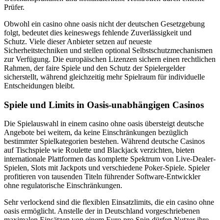
Prüfer.
Obwohl ein casino ohne oasis nicht der deutschen Gesetzgebung
folgt, bedeutet dies keineswegs fehlende Zuverlässigkeit und
Schutz. Viele dieser Anbieter setzen auf neueste
Sicherheitstechniken und stellen optional Selbstschutzmechanismen
zur Verfügung. Die europäischen Lizenzen sichern einen rechtlichen
Rahmen, der faire Spiele und den Schutz der Spielergelder
sicherstellt, während gleichzeitig mehr Spielraum für individuelle
Entscheidungen bleibt.
Spiele und Limits in Oasis-unabhängigen Casinos
Die Spielauswahl in einem casino ohne oasis übersteigt deutsche
Angebote bei weitem, da keine Einschränkungen bezüglich
bestimmter Spielkategorien bestehen. Während deutsche Casinos
auf Tischspiele wie Roulette und Blackjack verzichten, bieten
internationale Plattformen das komplette Spektrum von Live-Dealer-
Spielen, Slots mit Jackpots und verschiedene Poker-Spiele. Spieler
profitieren von tausenden Titeln führender Software-Entwickler
ohne regulatorische Einschränkungen.
Sehr verlockend sind die flexiblen Einsatzlimits, die ein casino ohne
oasis ermöglicht. Anstelle der in Deutschland vorgeschriebenen
maximalen Einsätzen von einem Euro pro Spin dürfen Nutzer ihre