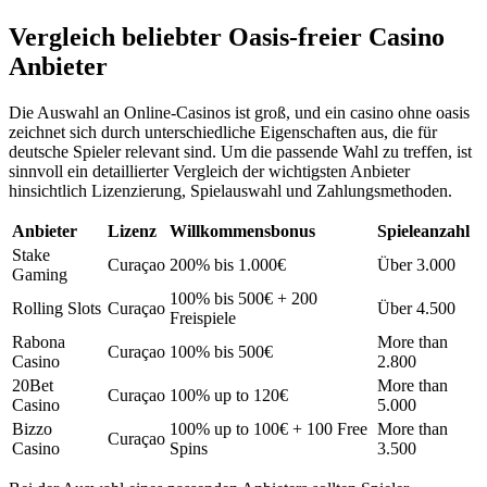
Vergleich beliebter Oasis-freier Casino
Anbieter
Die Auswahl an Online-Casinos ist groß, und ein casino ohne oasis
zeichnet sich durch unterschiedliche Eigenschaften aus, die für
deutsche Spieler relevant sind. Um die passende Wahl zu treffen, ist
sinnvoll ein detaillierter Vergleich der wichtigsten Anbieter
hinsichtlich Lizenzierung, Spielauswahl und Zahlungsmethoden.
Anbieter
Lizenz
Willkommensbonus
Spieleanzahl
Stake
Curaçao
200% bis 1.000€
Über 3.000
Gaming
100% bis 500€ + 200
Rolling Slots
Curaçao
Über 4.500
Freispiele
Rabona
More than
Curaçao
100% bis 500€
Casino
2.800
20Bet
More than
Curaçao
100% up to 120€
Casino
5.000
Bizzo
100% up to 100€ + 100 Free
More than
Curaçao
Casino
Spins
3.500