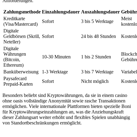
Anforderungen.
Zahlungsmethode
Einzahlungsdauer
Auszahlungsdauer
Gebühr
Kreditkarte
Meist
Sofort
3 bis 5 Werktage
(Visa/Mastercard)
kostenl
Digitale
Geldbörsen (Skrill,
Sofort
24 bis 48 Stunden
Kostenl
Neteller)
Digitale
Währungen
Blockch
10-30 Minuten
1 bis 2 Stunden
(Bitcoin,
Gebühr
Ethereum)
Banküberweisung
1-3 Werktage
3 bis 7 Werktage
Variabel
Paysafecard
Sofort
Nicht möglich
Kostenl
Prepaid-Karten
Besonders beliebt sind Kryptowährungen, da sie in einem casino
ohne oasis vollständige Anonymität sowie rasche Transaktionen
ermöglichen. Viele internationale Plattformen bieten spezielle Boni
für Kryptowährungseinzahlungen an, was die Anziehungskraft
dieser Zahlungsart weiter erhöht und flexibles Spielen unabhängig
von Standortbeschränkungen ermöglicht.