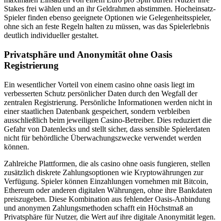
Stakes frei wählen und an ihr Geldrahmen abstimmen. Hocheinsatz-
Spieler finden ebenso geeignete Optionen wie Gelegenheitsspieler,
ohne sich an feste Regeln halten zu müssen, was das Spielerlebnis
deutlich individueller gestaltet.
Privatsphäre und Anonymität ohne Oasis
Registrierung
Ein wesentlicher Vorteil von einem casino ohne oasis liegt im
verbesserten Schutz persönlicher Daten durch den Wegfall der
zentralen Registrierung. Persönliche Informationen werden nicht in
einer staatlichen Datenbank gespeichert, sondern verbleiben
ausschließlich beim jeweiligen Casino-Betreiber. Dies reduziert die
Gefahr von Datenlecks und stellt sicher, dass sensible Spielerdaten
nicht für behördliche Überwachungszwecke verwendet werden
können.
Zahlreiche Plattformen, die als casino ohne oasis fungieren, stellen
zusätzlich diskrete Zahlungsoptionen wie Kryptowährungen zur
Verfügung. Spieler können Einzahlungen vornehmen mit Bitcoin,
Ethereum oder anderen digitalen Währungen, ohne ihre Bankdaten
preiszugeben. Diese Kombination aus fehlender Oasis-Anbindung
und anonymen Zahlungsmethoden schafft ein Höchstmaß an
Privatsphäre für Nutzer, die Wert auf ihre digitale Anonymität legen.