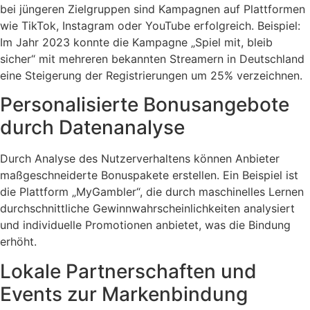
bei jüngeren Zielgruppen sind Kampagnen auf Plattformen
wie TikTok, Instagram oder YouTube erfolgreich. Beispiel:
Im Jahr 2023 konnte die Kampagne „Spiel mit, bleib
sicher“ mit mehreren bekannten Streamern in Deutschland
eine Steigerung der Registrierungen um 25% verzeichnen.
Personalisierte Bonusangebote
durch Datenanalyse
Durch Analyse des Nutzerverhaltens können Anbieter
maßgeschneiderte Bonuspakete erstellen. Ein Beispiel ist
die Plattform „MyGambler“, die durch maschinelles Lernen
durchschnittliche Gewinnwahrscheinlichkeiten analysiert
und individuelle Promotionen anbietet, was die Bindung
erhöht.
Lokale Partnerschaften und
Events zur Markenbindung