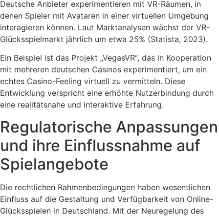
Deutsche Anbieter experimentieren mit VR-Räumen, in
denen Spieler mit Avataren in einer virtuellen Umgebung
interagieren können. Laut Marktanalysen wächst der VR-
Glücksspielmarkt jährlich um etwa 25% (Statista, 2023).
Ein Beispiel ist das Projekt „VegasVR“, das in Kooperation
mit mehreren deutschen Casinos experimentiert, um ein
echtes Casino-Feeling virtuell zu vermitteln. Diese
Entwicklung verspricht eine erhöhte Nutzerbindung durch
eine realitätsnahe und interaktive Erfahrung.
Regulatorische Anpassungen
und ihre Einflussnahme auf
Spielangebote
Die rechtlichen Rahmenbedingungen haben wesentlichen
Einfluss auf die Gestaltung und Verfügbarkeit von Online-
Glücksspielen in Deutschland. Mit der Neuregelung des