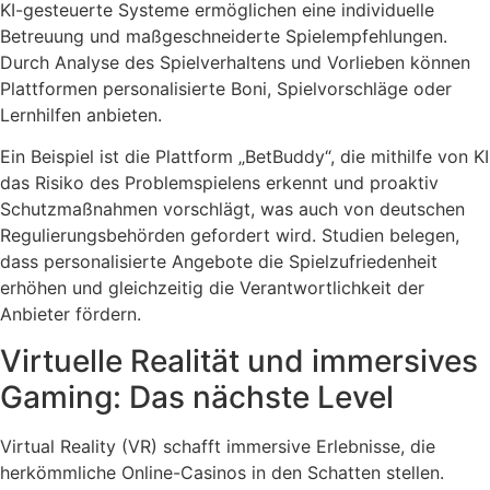
KI-gesteuerte Systeme ermöglichen eine individuelle
Betreuung und maßgeschneiderte Spielempfehlungen.
Durch Analyse des Spielverhaltens und Vorlieben können
Plattformen personalisierte Boni, Spielvorschläge oder
Lernhilfen anbieten.
Ein Beispiel ist die Plattform „BetBuddy“, die mithilfe von KI
das Risiko des Problemspielens erkennt und proaktiv
Schutzmaßnahmen vorschlägt, was auch von deutschen
Regulierungsbehörden gefordert wird. Studien belegen,
dass personalisierte Angebote die Spielzufriedenheit
erhöhen und gleichzeitig die Verantwortlichkeit der
Anbieter fördern.
Virtuelle Realität und immersives
Gaming: Das nächste Level
Virtual Reality (VR) schafft immersive Erlebnisse, die
herkömmliche Online-Casinos in den Schatten stellen.