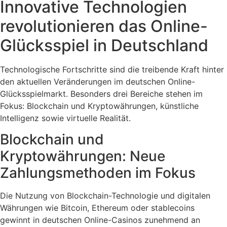
Innovative Technologien
revolutionieren das Online-
Glücksspiel in Deutschland
Technologische Fortschritte sind die treibende Kraft hinter
den aktuellen Veränderungen im deutschen Online-
Glücksspielmarkt. Besonders drei Bereiche stehen im
Fokus: Blockchain und Kryptowährungen, künstliche
Intelligenz sowie virtuelle Realität.
Blockchain und
Kryptowährungen: Neue
Zahlungsmethoden im Fokus
Die Nutzung von Blockchain-Technologie und digitalen
Währungen wie Bitcoin, Ethereum oder stablecoins
gewinnt in deutschen Online-Casinos zunehmend an