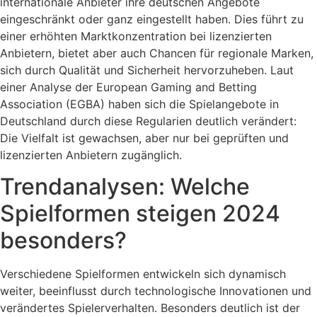
internationale Anbieter ihre deutschen Angebote
eingeschränkt oder ganz eingestellt haben. Dies führt zu
einer erhöhten Marktkonzentration bei lizenzierten
Anbietern, bietet aber auch Chancen für regionale Marken,
sich durch Qualität und Sicherheit hervorzuheben. Laut
einer Analyse der European Gaming and Betting
Association (EGBA) haben sich die Spielangebote in
Deutschland durch diese Regularien deutlich verändert:
Die Vielfalt ist gewachsen, aber nur bei geprüften und
lizenzierten Anbietern zugänglich.
Trendanalysen: Welche
Spielformen steigen 2024
besonders?
Verschiedene Spielformen entwickeln sich dynamisch
weiter, beeinflusst durch technologische Innovationen und
verändertes Spielerverhalten. Besonders deutlich ist der