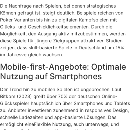
Die Nachfrage nach Spielen, bei denen strategisches
Können gefragt ist, steigt deutlich. Beispiele reichen von
Poker-Varianten bis hin zu digitalen Kampfspielen mit
Glücks- und Geschicklichkeitselementen. Durch die
Möglichkeit, den Ausgang aktiv mitzubestimmen, werden
diese Spiele für jüngere Zielgruppen attraktiver. Studien
zeigen, dass skill-basierte Spiele in Deutschland um 15%
im Jahresvergleich wachsen.
Mobile-first-Angebote: Optimale
Nutzung auf Smartphones
Der Trend hin zu mobilen Spielen ist ungebrochen. Laut
Bitkom (2023) greift über 70% der deutschen Online-
Glücksspieler hauptsächlich über Smartphones und Tablets
zu. Anbieter investieren zunehmend in responsives Design,
schnelle Ladezeiten und app-basierte Lösungen. Das
ermöglicht eineFlexible Nutzung, auch unterwegs, und