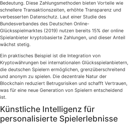
Bedeutung. Diese Zahlungsmethoden bieten Vorteile wie
schnellere Transaktionszeiten, erhöhte Transparenz und
verbesserten Datenschutz. Laut einer Studie des
Bundesverbandes des Deutschen Online-
Glücksspielmarktes (2019) nutzen bereits 15% der online
Spielanbieter kryptobasierte Zahlungen, und dieser Anteil
wächst stetig.
Ein praktisches Beispiel ist die Integration von
Kryptowährungen bei internationalen Glücksspielanbietern,
die deutschen Spielern ermöglichen, grenzüberschreitend
und anonym zu spielen. Die dezentrale Natur der
Blockchain reduziert Betrugsrisiken und schafft Vertrauen,
was für eine neue Generation von Spielern entscheidend
ist.
Künstliche Intelligenz für
personalisierte Spielerlebnisse