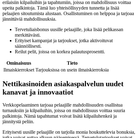
erilaisiin kilpailuihin ja tapahtumiin, joissa on mahdollisuus voittaa
upeita palkintoja. Tämä luo yhteisöllisyyden tunnetta ja lisää
pelaajien sitoutumista alustaan. Osallistuminen on helppoa ja tarjoaa
jännittäviä mahdollisuuksia.
Tervetuliaisbonus uusille pelaajille, joka lisää pelikassan
merkittävästi.
Erityiset kampanjat ja tarjoukset, jotka aktivoituvat
säännöllisesti.
Reilut pelit, joissa on korkea palautusprosentti.
Ominaisuus
Tieto
Ilmaiskierrokset
Tarjouksissa on usein ilmaiskierroksia
Nettikasinoiden asiakaspalvelun uudet
kanavat ja innovaatiot
Verkkopelaaminen tarjoaa pelaajille mahdollisuuden osallistua
turnauksiin ja kilpailuihin, joissa on mahdollisuus voittaa suuria
palkintoja. Nämä tapahtumat voivat lisätä kilpailuhenkeä ja
jännitystä peliin.
Erityisesti uusille pelaajille on tarjolla monia houkuttelevia bonuksia,
jotka voivat auttaa alkuun pääsemisessä. Tervetulotarjoukset voivat