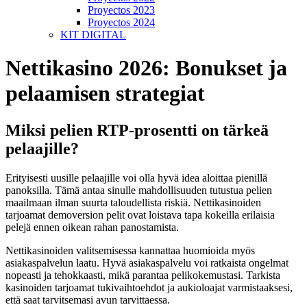
Proyectos 2023
Proyectos 2024
KIT DIGITAL
Nettikasino 2026: Bonukset ja
pelaamisen strategiat
Miksi pelien RTP-prosentti on tärkeä
pelaajille?
Erityisesti uusille pelaajille voi olla hyvä idea aloittaa pienillä
panoksilla. Tämä antaa sinulle mahdollisuuden tutustua pelien
maailmaan ilman suurta taloudellista riskiä. Nettikasinoiden
tarjoamat demoversion pelit ovat loistava tapa kokeilla erilaisia
pelejä ennen oikean rahan panostamista.
Nettikasinoiden valitsemisessa kannattaa huomioida myös
asiakaspalvelun laatu. Hyvä asiakaspalvelu voi ratkaista ongelmat
nopeasti ja tehokkaasti, mikä parantaa pelikokemustasi. Tarkista
kasinoiden tarjoamat tukivaihtoehdot ja aukioloajat varmistaaksesi,
että saat tarvitsemasi avun tarvittaessa.