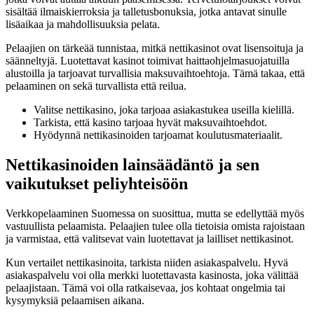
sisältää ilmaiskierroksia ja talletusbonuksia, jotka antavat sinulle
lisäaikaa ja mahdollisuuksia pelata.
Pelaajien on tärkeää tunnistaa, mitkä nettikasinot ovat lisensoituja ja
säänneltyjä. Luotettavat kasinot toimivat haittaohjelmasuojatuilla
alustoilla ja tarjoavat turvallisia maksuvaihtoehtoja. Tämä takaa, että
pelaaminen on sekä turvallista että reilua.
Valitse nettikasino, joka tarjoaa asiakastukea useilla kielillä.
Tarkista, että kasino tarjoaa hyvät maksuvaihtoehdot.
Hyödynnä nettikasinoiden tarjoamat koulutusmateriaalit.
Nettikasinoiden lainsäädäntö ja sen
vaikutukset peliyhteisöön
Verkkopelaaminen Suomessa on suosittua, mutta se edellyttää myös
vastuullista pelaamista. Pelaajien tulee olla tietoisia omista rajoistaan
ja varmistaa, että valitsevat vain luotettavat ja lailliset nettikasinot.
Kun vertailet nettikasinoita, tarkista niiden asiakaspalvelu. Hyvä
asiakaspalvelu voi olla merkki luotettavasta kasinosta, joka välittää
pelaajistaan. Tämä voi olla ratkaisevaa, jos kohtaat ongelmia tai
kysymyksiä pelaamisen aikana.