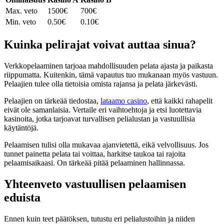
Max. veto
1500€
700€
Min. veto
0.50€
0.10€
Kuinka pelirajat voivat auttaa sinua?
Verkkopelaaminen tarjoaa mahdollisuuden pelata ajasta ja paikasta
riippumatta. Kuitenkin, tämä vapautus tuo mukanaan myös vastuun.
Pelaajien tulee olla tietoisia omista rajansa ja pelata järkevästi.
Pelaajien on tärkeää tiedostaa,
lataamo casino
, että kaikki rahapelit
eivät ole samanlaisia. Vertaile eri vaihtoehtoja ja etsi luotettavia
kasinoita, jotka tarjoavat turvallisen pelialustan ja vastuullisia
käytäntöjä.
Pelaamisen tulisi olla mukavaa ajanvietettä, eikä velvollisuus. Jos
tunnet painetta pelata tai voittaa, harkitse taukoa tai rajoita
pelaamisaikaasi. On tärkeää pitää pelaaminen hallinnassa.
Yhteenveto vastuullisen pelaamisen
eduista
Ennen kuin teet päätöksen, tutustu eri pelialustoihin ja niiden