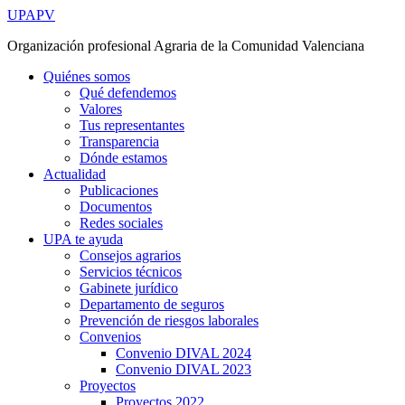
Ir
UPAPV
al
Organización profesional Agraria de la Comunidad Valenciana
contenido
Quiénes somos
Qué defendemos
Valores
Tus representantes
Transparencia
Dónde estamos
Actualidad
Publicaciones
Documentos
Redes sociales
UPA te ayuda
Consejos agrarios
Servicios técnicos
Gabinete jurídico
Departamento de seguros
Prevención de riesgos laborales
Convenios
Convenio DIVAL 2024
Convenio DIVAL 2023
Proyectos
Proyectos 2022