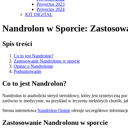
Proyectos 2023
Proyectos 2024
KIT DIGITAL
Nandrolon w Sporcie: Zastosowa
Spis treści
Co to jest Nandrolon?
Zastosowanie Nandrolonu w sporcie
Opinie o Nandrolonie
Podsumowanie
Co to jest Nandrolon?
Nandrolon to anabolicki steryd steroidowy, który jest syntetyczną p
zarówno w medycynie, na przykład w leczeniu niektórych chorób, ja
Strona internetowa
Nandrolon Opinie
oferuje szczegółowe informacje
Zastosowanie Nandrolonu w sporcie