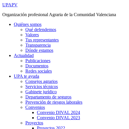
Ir
UPAPV
al
Organización profesional Agraria de la Comunidad Valenciana
contenido
Quiénes somos
Qué defendemos
Valores
Tus representantes
Transparencia
Dónde estamos
Actualidad
Publicaciones
Documentos
Redes sociales
UPA te ayuda
Consejos agrarios
Servicios técnicos
Gabinete jurídico
Departamento de seguros
Prevención de riesgos laborales
Convenios
Convenio DIVAL 2024
Convenio DIVAL 2023
Proyectos
Proyectos 2022