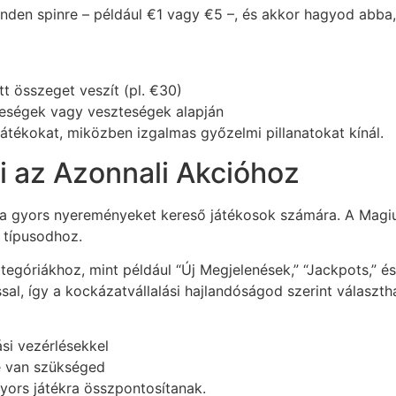
minden spinre – például €1 vagy €5 –, és akkor hagyod abba,
t összeget veszít (pl. €30)
ereségek vagy veszteségek alapján
játékokat, miközben izgalmas győzelmi pillanatokat kínál.
i az Azonnali Akcióhoz
 a gyors nyereményeket kereső játékosok számára. A Magius
 típusodhoz.
ategóriákhoz, mint például “Új Megjelenések,” “Jackpots,” é
ással, így a kockázatvállalási hajlandóságod szerint választh
si vezérlésekkel
e van szükséged
yors játékra összpontosítanak.