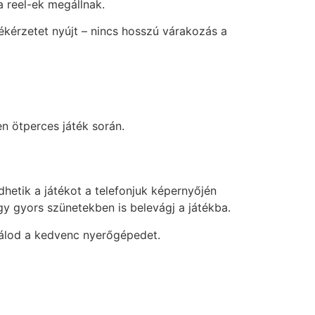
 reel-ek megállnak.
ékérzetet nyújt – nincs hosszú várakozás a
n ötperces játék során.
hetik a játékot a telefonjuk képernyőjén
gy gyors szünetekben is belevágj a játékba.
alálod a kedvenc nyerőgépedet.