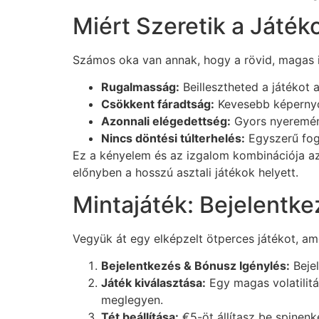
Miért Szeretik a Játék
Számos oka van annak, hogy a rövid, magas i
Rugalmasság:
Beillesztheted a játékot 
Csökkent fáradtság:
Kevesebb képernyő
Azonnali elégedettség:
Gyors nyeremén
Nincs döntési túlterhelés:
Egyszerű fog
Ez a kényelem és az izgalom kombinációja az
előnyben a hosszú asztali játékok helyett.
Mintajáték: Bejelentk
Vegyük át egy elképzelt ötperces játékot, am
Bejelentkezés & Bónusz Igénylés:
Bejel
Játék kiválasztása:
Egy magas volatilitá
meglegyen.
Tét beállítása:
€5-öt állítasz be spinenk