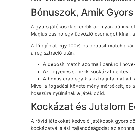
Bónuszok, Amik Gyors
A gyors játékosok szeretik az olyan bónuszo
Magius casino egy üdvözlő csomagot kínál, am
A fő ajánlat egy 100%-os deposit match akár
a regisztráció után.
A deposit match azonnali bankroll növ
Az ingyenes spin-ek kockázatmentes pr
A bonus crab egy kis extra jutalmat ad, 
Mivel a fogadási követelmény mérsékelt, és a 
hosszúra nyúlnának a játékidőid.
Kockázat és Jutalom Eg
A rövid játékokat kedvelő játékosok gyors dö
kockázatvállalási hajlandóságodat az azonnal