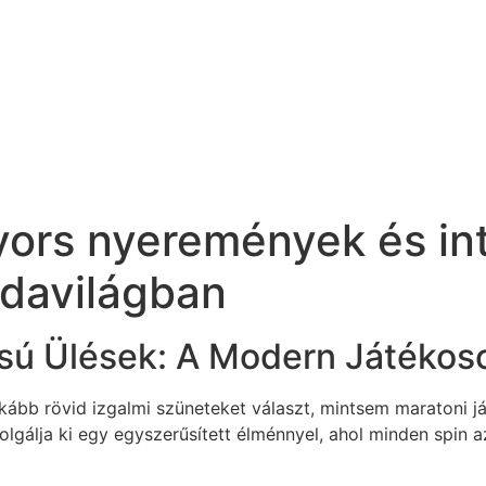
ors nyeremények és int
odavilágban
sú Ülések: A Modern Játékos
ább rövid izgalmi szüneteket választ, mintsem maratoni já
zolgálja ki egy egyszerűsített élménnyel, ahol minden spin 