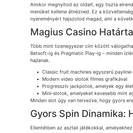
Amikor megnyitod az oldalt, egy tiszta elren
menüket kellene átnézned. Ez a közvetlenség
nyereményért hajszolod magad, ami a követ
Magius Casino Határta
Több mint tizenegyezer cím között válogath
Betsoft-ig és Pragmatic Play-ig – minden ízlé
hajlanak.
Classic fruit machines egyszerű payline
Modern video slotok filmes grafikával
Progresszív jackpotok, amelyek egy élet
Mini‑slotok, amelyeket kevesebb mint egy
Minden slot úgy van tervezve, hogy gyors ere
Gyors Spin Dinamika: 
Ellentétben az asztali játékokkal, amelyekhe