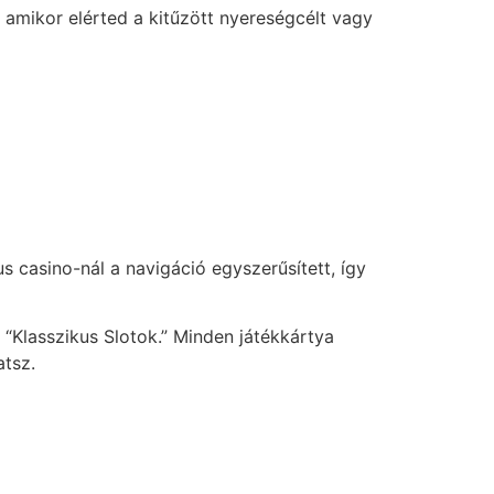
 amikor elérted a kitűzött nyereségcélt vagy
 casino-nál a navigáció egyszerűsített, így
s “Klasszikus Slotok.” Minden játékkártya
atsz.