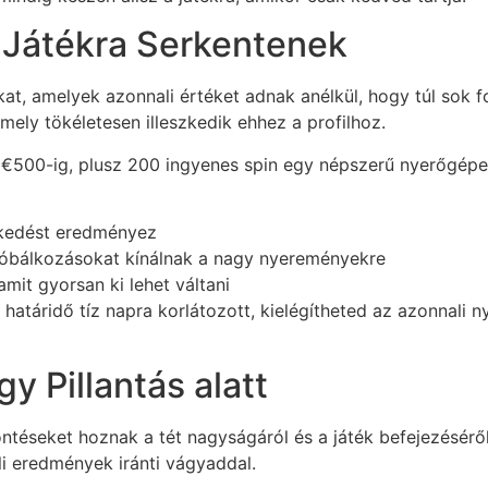
 Játékra Serkentenek
kat, amelyek azonnali értéket adnak anélkül, hogy túl sok
ely tökéletesen illeszkedik ehhez a profilhoz.
 €500-ig, plusz 200 ingyenes spin egy népszerű nyerőgépe
ekedést eredményez
óbálkozásokat kínálnak a nagy nyereményekre
amit gyorsan ki lehet váltani
határidő tíz napra korlátozott, kielégítheted az azonnali 
y Pillantás alatt
ntéseket hoznak a tét nagyságáról és a játék befejezésérő
i eredmények iránti vágyaddal.