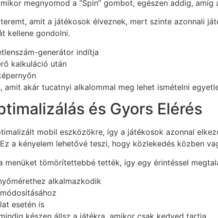
, amikor megnyomod a “Spin” gombot, egészen addig, amíg a
teremt, amit a játékosok élveznek, mert szinte azonnali ját
át kellene gondolni.
etlenszám-generátor indítja
rő kalkuláció után
képernyőn
 amit akár tucatnyi alkalommal meg lehet ismételni egyetle
ptimalizálás és Gyors Elérés
imalizált mobil eszközökre, így a játékosok azonnal elkezd
k. Ez a kényelem lehetővé teszi, hogy közlekedés közben va
e a menüket tömörítettebbé tették, így egy érintéssel megt
rnyőmérethez alkalmazkodik
s módosításához
at esetén is
mindig készen állsz a játékra, amikor csak kedved tartja.