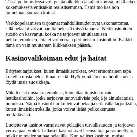
Tässä pelimuodossa voit pelata oikeiden jakajien kanssa, mikä tekee
kokemuksesta entistäkin realistisemman. Tämä tuo kasinon
tunnelman suoraan kotiisi.
Verkkopelaamisen tarjoamat mahdollisuudet ovat uskomattomat,
sillä pelaajat voivat nauttia peleistä missä tahansa. Nettikasinoiden
suosio on kasvanut, koska ne tarjoavat ainutlaatuisen
pelikokemuksen, jota ei voi verrata perinteisiin kasinoihin. Kaikki
tämä on vain muutaman klikkauksen päässä.
Kasinovalikoiman edut ja haitat
Erityiset tarjoukset, kuten ilmaiskierrokset, ovat erinomainen tapa
kokeilla uusia pelejä ilman riskiä. Hyödynnä tämä mahdollisuus ja
löydä uusia suosikkeja.
Mikäli etsit uusia kokemuksia, kannattaa tutustua uusiin
nettikasinoihin, jotka tarjoavat innovatiivisia pelejä ja ainutlaatuisia
bonuksia. Nämä kasinot houkuttelevat pelaajia erilaisilla tarjouksilla,
kuten ilmaiskierroksilla, jotka voivat lisätä pelikokemusta
merkittävästi.
Luotettavat kasinot varmistavat pelaajien turvallisuuden ja tarjoavat
verovapaat voitot. Tällaiset kasinot ovat lisensoituja ja säänneltyjä,
mikä tuo mielenrauhaa pelaajille. Kun valitset kasinon, muista