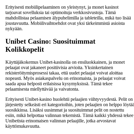
Erityisesti mobiilipelaaminen on yleistynyt, ja monet kasinot
tarjoavat sovelluksia tai optimoituja verkkosivustoja. Tämä
mahdollistaa pelaamisen älypuhelimilla ja tableteilla, mikä tuo lisää
joustavuutta. Mobiilivaihtoehdot ovat yksi tärkeimmistä asioista
nykyään.
Unibet Casino: Suosituimmat
Kolikkopelit
Käyttäjäkokemus Unibet-kasinolla on ensiluokkainen, ja monet
pelaajat ovat jakaneet positiivisia arvioita. Yksinkertainen
rekisteröitymisprosessi takaa, että uudet pelaajat voivat aloittaa
nopeasti. Myös asiakaspalvelu on erinomaista, ja pelaajat voivat
saada apua helposti erilaisissa kysymyksissä. Tämä tekee
pelaamisesta miellyttävää ja vaivatonta.
Erityisesti Unibet-kasino huolehtii pelaajien viihtyvyydestä. Pelit on
järjestetty selkeästi eri kategorioihin, joten pelaajien on helppo löytä
suosikkinsa. Lisäksi uusimmat ja suosituimmat pelit on nostettu
esiin, mikä helpottaa valinnan tekemistä. Tämä kaikki yhdessä tekee
Unibetista erinomaisen valinnan pelaajille, jotka arvostavat
käyttömukavuutta.