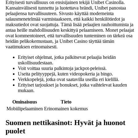
Erityisesti turvallisuus on ensisijainen tekijä Unibet Casinolla.
Kansainvälisesti tunnettu ja luotettava brändi, Unibet panostaa
pelaajiensa turvallisuuteen. Sivusto käyttää moderneinta
salausmenetelmää varmistaakseen, että kaikki henkilötiedot ja
maksutiedot ovat suojattuja. Tämä lisää pelaajien rauhoittumista ja
antaa heille mahdollisuuden keskittyä pelaamiseen. Monet pelaajat
ovat kommentoineet, että turvallisuuden tunteminen on tärkeä osa
heidän pelikokemustaan, ja Unibet Casino täyttää tämän
vaatimuksen erinomaisesti.
Erityiset ohjelmat, jotka palkitsevat pelaajia heidän
uskollisuudestaan.
Voit voittaa suuria palkintoja jackpot-peleissä.
Useita pelityyppejä, kuten videopokeria ja bingo.
Verkkopelejä, jotka ovat saatavilla useilla eri kielillä.
Erityiset tarjoukset ja bonukset, jotka vaihtelevat kauden
mukaan.
Ominaisuus
Tieto
Mobiilipelaaminen
Erinomainen kokemus
Suomen nettikasinot: Hyvät ja huonot
puolet