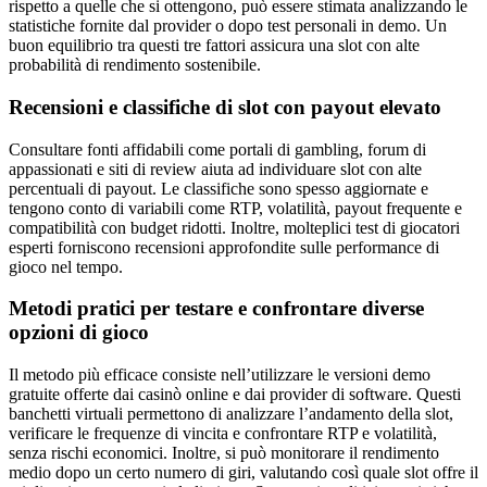
rispetto a quelle che si ottengono, può essere stimata analizzando le
statistiche fornite dal provider o dopo test personali in demo. Un
buon equilibrio tra questi tre fattori assicura una slot con alte
probabilità di rendimento sostenibile.
Recensioni e classifiche di slot con payout elevato
Consultare fonti affidabili come portali di gambling, forum di
appassionati e siti di review aiuta ad individuare slot con alte
percentuali di payout. Le classifiche sono spesso aggiornate e
tengono conto di variabili come RTP, volatilità, payout frequente e
compatibilità con budget ridotti. Inoltre, molteplici test di giocatori
esperti forniscono recensioni approfondite sulle performance di
gioco nel tempo.
Metodi pratici per testare e confrontare diverse
opzioni di gioco
Il metodo più efficace consiste nell’utilizzare le versioni demo
gratuite offerte dai casinò online e dai provider di software. Questi
banchetti virtuali permettono di analizzare l’andamento della slot,
verificare le frequenze di vincita e confrontare RTP e volatilità,
senza rischi economici. Inoltre, si può monitorare il rendimento
medio dopo un certo numero di giri, valutando così quale slot offre il