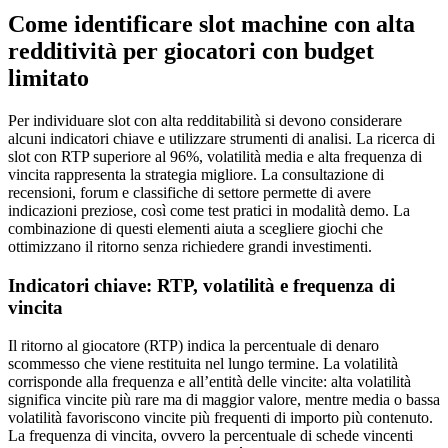
Come identificare slot machine con alta
redditività per giocatori con budget
limitato
Per individuare slot con alta redditabilità si devono considerare
alcuni indicatori chiave e utilizzare strumenti di analisi. La ricerca di
slot con RTP superiore al 96%, volatilità media e alta frequenza di
vincita rappresenta la strategia migliore. La consultazione di
recensioni, forum e classifiche di settore permette di avere
indicazioni preziose, così come test pratici in modalità demo. La
combinazione di questi elementi aiuta a scegliere giochi che
ottimizzano il ritorno senza richiedere grandi investimenti.
Indicatori chiave: RTP, volatilità e frequenza di
vincita
Il ritorno al giocatore (RTP) indica la percentuale di denaro
scommesso che viene restituita nel lungo termine. La volatilità
corrisponde alla frequenza e all’entità delle vincite: alta volatilità
significa vincite più rare ma di maggior valore, mentre media o bassa
volatilità favoriscono vincite più frequenti di importo più contenuto.
La frequenza di vincita, ovvero la percentuale di schede vincenti