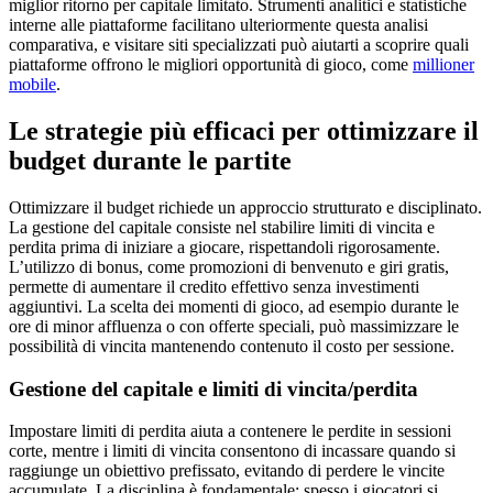
miglior ritorno per capitale limitato. Strumenti analitici e statistiche
interne alle piattaforme facilitano ulteriormente questa analisi
comparativa, e visitare siti specializzati può aiutarti a scoprire quali
piattaforme offrono le migliori opportunità di gioco, come
millioner
mobile
.
Le strategie più efficaci per ottimizzare il
budget durante le partite
Ottimizzare il budget richiede un approccio strutturato e disciplinato.
La gestione del capitale consiste nel stabilire limiti di vincita e
perdita prima di iniziare a giocare, rispettandoli rigorosamente.
L’utilizzo di bonus, come promozioni di benvenuto e giri gratis,
permette di aumentare il credito effettivo senza investimenti
aggiuntivi. La scelta dei momenti di gioco, ad esempio durante le
ore di minor affluenza o con offerte speciali, può massimizzare le
possibilità di vincita mantenendo contenuto il costo per sessione.
Gestione del capitale e limiti di vincita/perdita
Impostare limiti di perdita aiuta a contenere le perdite in sessioni
corte, mentre i limiti di vincita consentono di incassare quando si
raggiunge un obiettivo prefissato, evitando di perdere le vincite
accumulate. La disciplina è fondamentale: spesso i giocatori si