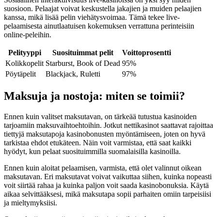
suosioon. Pelaajat voivat keskustella jakajien ja muiden pelaajien
kanssa, mikä lisää pelin viehätysvoimaa. Tämä tekee live-
pelaamisesta ainutlaatuisen kokemuksen verrattuna perinteisiin
online-peleihin.
Pelityyppi
Suosituimmat pelit
Voittoprosentti
Kolikkopelit
Starburst, Book of Dead
95%
Pöytäpelit
Blackjack, Ruletti
97%
Maksuja ja nostoja: miten se toimii?
Ennen kuin valitset maksutavan, on tärkeää tutustua kasinoiden
tarjoamiin maksuvaihtoehtoihin. Jotkut nettikasinot saattavat rajoittaa
tiettyjä maksutapoja kasinobonusten myöntämiseen, joten on hyvä
tarkistaa ehdot etukäteen. Näin voit varmistaa, että saat kaikki
hyödyt, kun pelaat suosituimmilla suomalaisilla kasinoilla.
Ennen kuin aloitat pelaamisen, varmista, että olet valinnut oikean
maksutavan. Eri maksutavat voivat vaikuttaa siihen, kuinka nopeasti
voit siirtää rahaa ja kuinka paljon voit saada kasinobonuksia. Käytä
aikaa selvittääksesi, mikä maksutapa sopii parhaiten omiin tarpeisiisi
ja mieltymyksiisi.