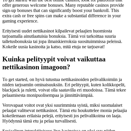
offer generous welcome bonuses. Many reputable casinos provide
sign-up bonuses that can significantly boost your bankroll. This
extra cash or free spins can make a substantial difference in your
gaming experience.
Erityisesti uudet nettikasinot kilpailevat pelaajien huomiosta
tarjoamalla ainutlaatuisia bonuksia. Tämä voi tarkoittaa suuria
talletusbonuksia tai jopa ilmaiskierroksia suosituimmissa peleissä.
Kokeile uusia kasinoita ja katso, mitä etuja ne tarjoavat!
Kuinka pelityypit voivat vaikuttaa
nettikasinon imagoon?
To get started, on hyvä tutustua nettikasinoiden pelivalikoimiin ja
niiden tarjoamiin ominaisuuksiin. Eri pelityypit, kuten kolikkopelit,
blackjack ja ruletti, voivat olla saatavilla eri muodoissa. Tämä tekee
pelaamisesta monipuolisempaa ja jännittävämpää.
Verovapaat voitot ovat yksi suurimmista syistä, miksi suomalaiset
pelaajat valitsevat nettikasinot. Tämä etu houkuttelee monia pelaajia
kokeilemaan erilaisia pelejä, erityisesti jos pelivalikoima on laaja.
Hyödynnä tämä etu ja pelaa turvallisesti.
Sosiaalinen interaktiivisuus live-kasinoissa on yksi syy niiden