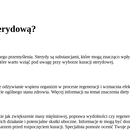
terydową?
nego przemyślenia. Sterydy są substancjami, które mogą znacząco wpły
tóre warto wziąć pod uwagę przy wyborze kuracji sterydowej.
 odżywianie wspiera organizm w procesie regeneracji i wzmacnia efekt
ogólnego stanu zdrowia. Więcej informacji na temat znaczenia diety 
akie jak zwiększenie masy mięśniowej, poprawa wydolności czy regenera
ich działanie i potencjalne skutki uboczne. Informacje te mogą być dos
arzem przed rozpoczęciem kuracji. Specjalista pomoże ocenić Twoje p