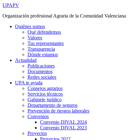
Ir
UPAPV
al
Organización profesional Agraria de la Comunidad Valenciana
contenido
Quiénes somos
Qué defendemos
Valores
Tus representantes
Transparencia
Dónde estamos
Actualidad
Publicaciones
Documentos
Redes sociales
UPA te ayuda
Consejos agrarios
Servicios técnicos
Gabinete jurídico
Departamento de seguros
Prevención de riesgos laborales
Convenios
Convenio DIVAL 2024
Convenio DIVAL 2023
Proyectos
Proyectos 2022