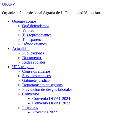
Ir
UPAPV
al
Organización profesional Agraria de la Comunidad Valenciana
contenido
Quiénes somos
Qué defendemos
Valores
Tus representantes
Transparencia
Dónde estamos
Actualidad
Publicaciones
Documentos
Redes sociales
UPA te ayuda
Consejos agrarios
Servicios técnicos
Gabinete jurídico
Departamento de seguros
Prevención de riesgos laborales
Convenios
Convenio DIVAL 2024
Convenio DIVAL 2023
Proyectos
Proyectos 2022