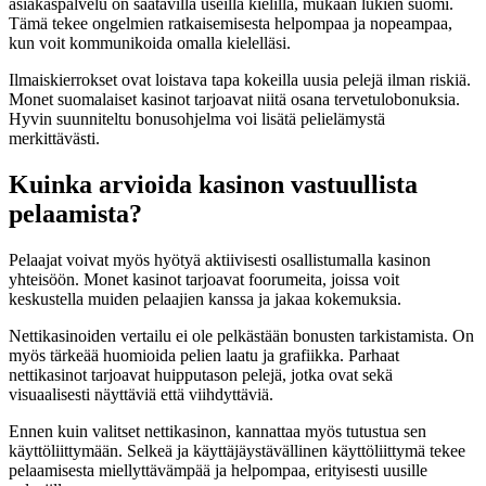
asiakaspalvelu on saatavilla useilla kielillä, mukaan lukien suomi.
Tämä tekee ongelmien ratkaisemisesta helpompaa ja nopeampaa,
kun voit kommunikoida omalla kielelläsi.
Ilmaiskierrokset ovat loistava tapa kokeilla uusia pelejä ilman riskiä.
Monet suomalaiset kasinot tarjoavat niitä osana tervetulobonuksia.
Hyvin suunniteltu bonusohjelma voi lisätä pelielämystä
merkittävästi.
Kuinka arvioida kasinon vastuullista
pelaamista?
Pelaajat voivat myös hyötyä aktiivisesti osallistumalla kasinon
yhteisöön. Monet kasinot tarjoavat foorumeita, joissa voit
keskustella muiden pelaajien kanssa ja jakaa kokemuksia.
Nettikasinoiden vertailu ei ole pelkästään bonusten tarkistamista. On
myös tärkeää huomioida pelien laatu ja grafiikka. Parhaat
nettikasinot tarjoavat huipputason pelejä, jotka ovat sekä
visuaalisesti näyttäviä että viihdyttäviä.
Ennen kuin valitset nettikasinon, kannattaa myös tutustua sen
käyttöliittymään. Selkeä ja käyttäjäystävällinen käyttöliittymä tekee
pelaamisesta miellyttävämpää ja helpompaa, erityisesti uusille