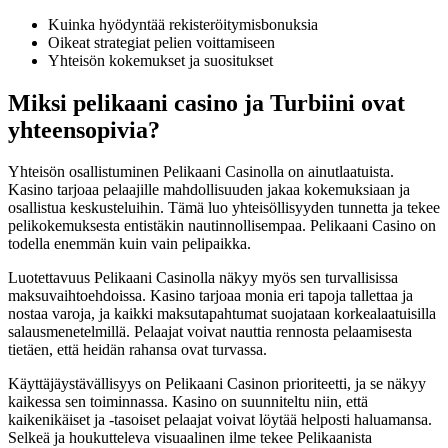
Kuinka hyödyntää rekisteröitymisbonuksia
Oikeat strategiat pelien voittamiseen
Yhteisön kokemukset ja suositukset
Miksi pelikaani casino ja Turbiini ovat
yhteensopivia?
Yhteisön osallistuminen Pelikaani Casinolla on ainutlaatuista.
Kasino tarjoaa pelaajille mahdollisuuden jakaa kokemuksiaan ja
osallistua keskusteluihin. Tämä luo yhteisöllisyyden tunnetta ja tekee
pelikokemuksesta entistäkin nautinnollisempaa. Pelikaani Casino on
todella enemmän kuin vain pelipaikka.
Luotettavuus Pelikaani Casinolla näkyy myös sen turvallisissa
maksuvaihtoehdoissa. Kasino tarjoaa monia eri tapoja tallettaa ja
nostaa varoja, ja kaikki maksutapahtumat suojataan korkealaatuisilla
salausmenetelmillä. Pelaajat voivat nauttia rennosta pelaamisesta
tietäen, että heidän rahansa ovat turvassa.
Käyttäjäystävällisyys on Pelikaani Casinon prioriteetti, ja se näkyy
kaikessa sen toiminnassa. Kasino on suunniteltu niin, että
kaikenikäiset ja -tasoiset pelaajat voivat löytää helposti haluamansa.
Selkeä ja houkutteleva visuaalinen ilme tekee Pelikaanista