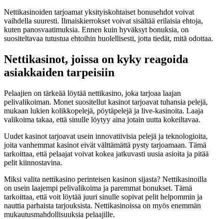
Nettikasinoiden tarjoamat yksityiskohtaiset bonusehdot voivat
vaihdella suuresti. Ilmaiskierrokset voivat sisältää erilaisia ehtoja,
kuten panosvaatimuksia. Ennen kuin hyväksyt bonuksia, on
suositeltavaa tutustua ehtoihin huolellisesti, jotta tiedät, mitä odottaa.
Nettikasinot, joissa on kyky reagoida
asiakkaiden tarpeisiin
Pelaajien on tärkeää löytää nettikasino, joka tarjoaa laajan
pelivalikoiman. Monet suositellut kasinot tarjoavat tuhansia pelejä,
mukaan lukien kolikkopelejä, pöytäpelejä ja live-kasinoita. Laaja
valikoima takaa, että sinulle löytyy aina jotain uutta kokeiltavaa.
Uudet kasinot tarjoavat usein innovatiivisia pelejä ja teknologioita,
joita vanhemmat kasinot eivät välttämättä pysty tarjoamaan. Tämä
tarkoittaa, että pelaajat voivat kokea jatkuvasti uusia asioita ja pitää
pelit kiinnostavina.
Miksi valita nettikasino perinteisen kasinon sijasta? Nettikasinoilla
on usein laajempi pelivalikoima ja paremmat bonukset. Tämä
tarkoittaa, että voit löytää juuri sinulle sopivat pelit helpommin ja
nauttia parhaista tarjouksista. Nettikasinoissa on myös enemmän
mukautusmahdollisuuksia pelaajille.