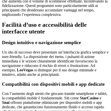
che aumenta con il volume di scommesse effettuate, incentivando la
fidelizzazione. Questi programmi sono particolarmente utili ai
principianti che desiderano accumulare vantaggi nel tempo,
migliorando l’esperienza complessiva.
Facilità d’uso e accessibilità delle
interfacce utente
Design intuitivo e navigazione semplice
Un sito di successo deve presentare un’interfaccia grafica semplice e
user-friendly. La disposizione dei menu, i pulsanti di azione
immediata e le sezioni chiaramente identificate favoriscono la
navigazione e riducono il rischio di errori o frustrazione. Ad
esempio,
LeoVegas
si distingue per il suo design minimale e
intuitivo, adatto anche ai principianti.
Compatibilità con dispositivi mobili e app dedicate
Con l’aumento degli utenti che giocano tramite smartphone e tablet,
la compatibilità mobile è fondamentale. Siti come
StarCasino
e
Snai
offrono piattaforme ottimizzate per dispositivi mobili o app
dedicate, che garantiscono funzionamento fluido e accesso rapido