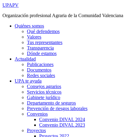
Ir
UPAPV
al
Organización profesional Agraria de la Comunidad Valenciana
contenido
Quiénes somos
Qué defendemos
Valores
Tus representantes
Transparencia
Dónde estamos
Actualidad
Publicaciones
Documentos
Redes sociales
UPA te ayuda
Consejos agrarios
Servicios técnicos
Gabinete jurídico
Departamento de seguros
Prevención de riesgos laborales
Convenios
Convenio DIVAL 2024
Convenio DIVAL 2023
Proyectos
Proyectos 2022