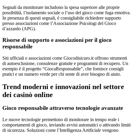
Segnali da monitorare includono la spesa superiore alle proprie
possibilità, l’isolamento sociale o l’uso del gioco come fuga emotiva.
In presenza di questi segnali, è consigliabile richiedere supporto
presso associazioni come l’Associazione Psicologi del Gioco
d’azzardo (APG).
Risorse di supporto e associazioni per il gioco
responsabile
Siti ufficiali e associazioni come Giocodisicuro.it offrono strumenti
di autoesclusione, consulenze gratuite e programmi di recupero. Un
esempio è il progetto “GiocaResponsabile”, che fornisce consigli
pratici e un numero verde per chi sente di aver bisogno di aiuto.
Trend moderni e innovazioni nel settore
dei casinò online
Gioco responsabile attraverso tecnologie avanzate
Le nuove tecnologie permettono di monitorare in tempo reale i
comportamenti di gioco, inviando avvisi automatici o attivando limiti
di sicurezza. Soluzioni come l’Intelligenza Artificiale vengono