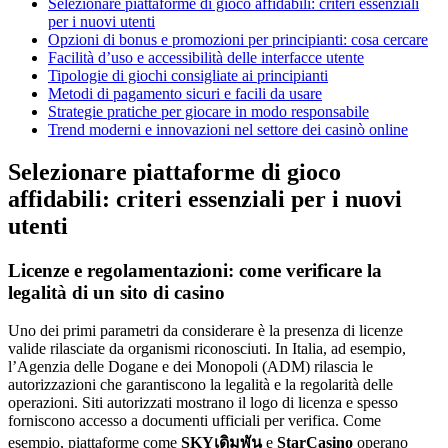
Selezionare piattaforme di gioco affidabili: criteri essenziali
per i nuovi utenti
Opzioni di bonus e promozioni per principianti: cosa cercare
Facilità d’uso e accessibilità delle interfacce utente
Tipologie di giochi consigliate ai principianti
Metodi di pagamento sicuri e facili da usare
Strategie pratiche per giocare in modo responsabile
Trend moderni e innovazioni nel settore dei casinò online
Selezionare piattaforme di gioco
affidabili: criteri essenziali per i nuovi
utenti
Licenze e regolamentazioni: come verificare la
legalità di un sito di casino
Uno dei primi parametri da considerare è la presenza di licenze
valide rilasciate da organismi riconosciuti. In Italia, ad esempio,
l’Agenzia delle Dogane e dei Monopoli (ADM) rilascia le
autorizzazioni che garantiscono la legalità e la regolarità delle
operazioni. Siti autorizzati mostrano il logo di licenza e spesso
forniscono accesso a documenti ufficiali per verifica. Come
esempio, piattaforme come
SKYเดิมพัน
e
StarCasino
operano