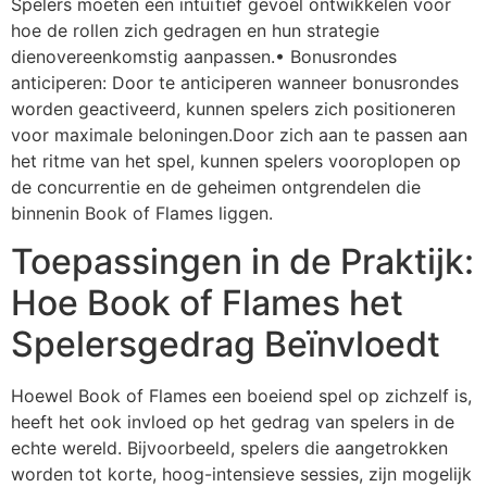
Spelers moeten een intuïtief gevoel ontwikkelen voor
hoe de rollen zich gedragen en hun strategie
dienovereenkomstig aanpassen.• Bonusrondes
anticiperen: Door te anticiperen wanneer bonusrondes
worden geactiveerd, kunnen spelers zich positioneren
voor maximale beloningen.Door zich aan te passen aan
het ritme van het spel, kunnen spelers vooroplopen op
de concurrentie en de geheimen ontgrendelen die
binnenin Book of Flames liggen.
Toepassingen in de Praktijk:
Hoe Book of Flames het
Spelersgedrag Beïnvloedt
Hoewel Book of Flames een boeiend spel op zichzelf is,
heeft het ook invloed op het gedrag van spelers in de
echte wereld. Bijvoorbeeld, spelers die aangetrokken
worden tot korte, hoog-intensieve sessies, zijn mogelijk