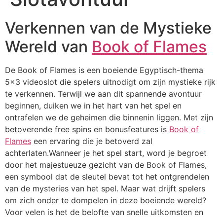
Verkennen van de Mystieke
Wereld van
Book of Flames
De Book of Flames is een boeiende Egyptisch-thema
5×3 videoslot die spelers uitnodigt om zijn mystieke rijk
te verkennen. Terwijl we aan dit spannende avontuur
beginnen, duiken we in het hart van het spel en
ontrafelen we de geheimen die binnenin liggen. Met zijn
betoverende free spins en bonusfeatures is
Book of
Flames
een ervaring die je betoverd zal
achterlaten.Wanneer je het spel start, word je begroet
door het majestueuze gezicht van de Book of Flames,
een symbool dat de sleutel bevat tot het ontgrendelen
van de mysteries van het spel. Maar wat drijft spelers
om zich onder te dompelen in deze boeiende wereld?
Voor velen is het de belofte van snelle uitkomsten en