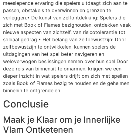
meeslepende ervaring die spelers uitdaagt zich aan te
passen, obstakels te overwinnen en grenzen te
verleggen.• De kunst van zelfontdekking: Spelers die
zich met Book of Flames bezighouden, ontdekken vaak
nieuwe aspecten van zichzelf, van risicotolerantie tot
sociaal gedrag.• Het belang van zelfbewustzijn: Door
zelfbewustzijn te ontwikkelen, kunnen spelers de
uitdagingen van het spel beter navigeren en
weloverwogen beslissingen nemen over hun spel.Door
deze reis van binnenuit te omarmen, krijgen we een
dieper inzicht in wat spelers drijft om zich met spellen
zoals Book of Flames bezig te houden en de geheimen
binnenin te ontgrendelen.
Conclusie
Maak je Klaar om je Innerlijke
Vlam Ontketenen