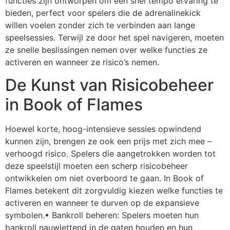
functies zijn ontworpen om een snel tempo ervaring te
bieden, perfect voor spelers die de adrenalinekick
willen voelen zonder zich te verbinden aan lange
speelsessies. Terwijl ze door het spel navigeren, moeten
ze snelle beslissingen nemen over welke functies ze
activeren en wanneer ze risico’s nemen.
De Kunst van Risicobeheer
in Book of Flames
Hoewel korte, hoog-intensieve sessies opwindend
kunnen zijn, brengen ze ook een prijs met zich mee –
verhoogd risico. Spelers die aangetrokken worden tot
deze speelstijl moeten een scherp risicobeheer
ontwikkelen om niet overboord te gaan. In Book of
Flames betekent dit zorgvuldig kiezen welke functies te
activeren en wanneer te durven op de expansieve
symbolen.• Bankroll beheren: Spelers moeten hun
bankroll nauwlettend in de gaten houden en hun