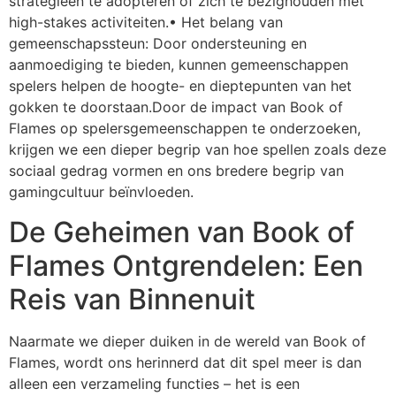
strategieën te adopteren of zich te bezighouden met
high-stakes activiteiten.• Het belang van
gemeenschapssteun: Door ondersteuning en
aanmoediging te bieden, kunnen gemeenschappen
spelers helpen de hoogte- en dieptepunten van het
gokken te doorstaan.Door de impact van Book of
Flames op spelersgemeenschappen te onderzoeken,
krijgen we een dieper begrip van hoe spellen zoals deze
sociaal gedrag vormen en ons bredere begrip van
gamingcultuur beïnvloeden.
De Geheimen van Book of
Flames Ontgrendelen: Een
Reis van Binnenuit
Naarmate we dieper duiken in de wereld van Book of
Flames, wordt ons herinnerd dat dit spel meer is dan
alleen een verzameling functies – het is een