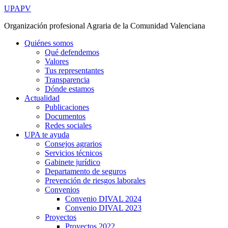
Ir
UPAPV
al
Organización profesional Agraria de la Comunidad Valenciana
contenido
Quiénes somos
Qué defendemos
Valores
Tus representantes
Transparencia
Dónde estamos
Actualidad
Publicaciones
Documentos
Redes sociales
UPA te ayuda
Consejos agrarios
Servicios técnicos
Gabinete jurídico
Departamento de seguros
Prevención de riesgos laborales
Convenios
Convenio DIVAL 2024
Convenio DIVAL 2023
Proyectos
Proyectos 2022