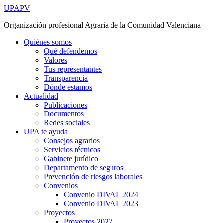
Ir
UPAPV
al
Organización profesional Agraria de la Comunidad Valenciana
contenido
Quiénes somos
Qué defendemos
Valores
Tus representantes
Transparencia
Dónde estamos
Actualidad
Publicaciones
Documentos
Redes sociales
UPA te ayuda
Consejos agrarios
Servicios técnicos
Gabinete jurídico
Departamento de seguros
Prevención de riesgos laborales
Convenios
Convenio DIVAL 2024
Convenio DIVAL 2023
Proyectos
Proyectos 2022