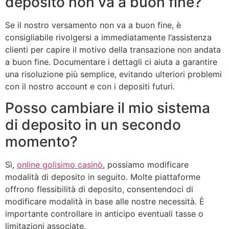
deposito non va a buon fine?
Se il nostro versamento non va a buon fine, è
consigliabile rivolgersi a immediatamente l’assistenza
clienti per capire il motivo della transazione non andata
a buon fine. Documentare i dettagli ci aiuta a garantire
una risoluzione più semplice, evitando ulteriori problemi
con il nostro account e con i depositi futuri.
Posso cambiare il mio sistema
di deposito in un secondo
momento?
Sì,
online golisimo casinò
, possiamo modificare
modalità di deposito in seguito. Molte piattaforme
offrono flessibilità di deposito, consentendoci di
modificare modalità in base alle nostre necessità. È
importante controllare in anticipo eventuali tasse o
limitazioni associate.