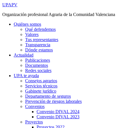
Ir
UPAPV
al
Organización profesional Agraria de la Comunidad Valenciana
contenido
Quiénes somos
Qué defendemos
Valores
Tus representantes
Transparencia
Dónde estamos
Actualidad
Publicaciones
Documentos
Redes sociales
UPA te ayuda
Consejos agrarios
Servicios técnicos
Gabinete jurídico
Departamento de seguros
Prevención de riesgos laborales
Convenios
Convenio DIVAL 2024
Convenio DIVAL 2023
Proyectos
Proyectos 2022