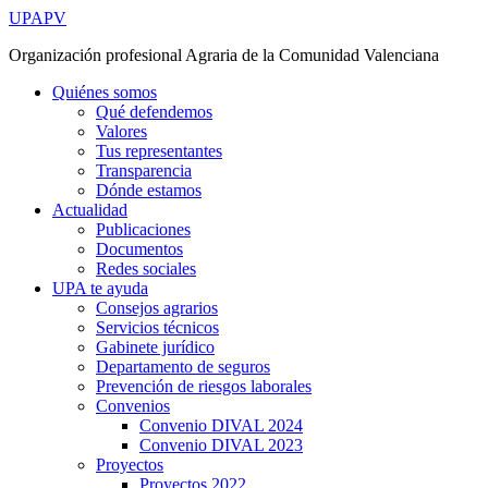
Ir
UPAPV
al
Organización profesional Agraria de la Comunidad Valenciana
contenido
Quiénes somos
Qué defendemos
Valores
Tus representantes
Transparencia
Dónde estamos
Actualidad
Publicaciones
Documentos
Redes sociales
UPA te ayuda
Consejos agrarios
Servicios técnicos
Gabinete jurídico
Departamento de seguros
Prevención de riesgos laborales
Convenios
Convenio DIVAL 2024
Convenio DIVAL 2023
Proyectos
Proyectos 2022