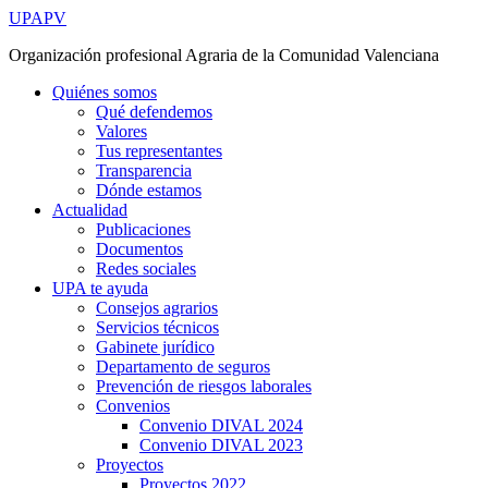
Ir
UPAPV
al
Organización profesional Agraria de la Comunidad Valenciana
contenido
Quiénes somos
Qué defendemos
Valores
Tus representantes
Transparencia
Dónde estamos
Actualidad
Publicaciones
Documentos
Redes sociales
UPA te ayuda
Consejos agrarios
Servicios técnicos
Gabinete jurídico
Departamento de seguros
Prevención de riesgos laborales
Convenios
Convenio DIVAL 2024
Convenio DIVAL 2023
Proyectos
Proyectos 2022